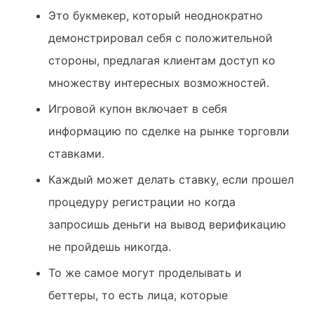
Это букмекер, который неоднократно
демонстрировал себя с положительной
стороны, предлагая клиентам доступ ко
множеству интересных возможностей.
Игровой купон включает в себя
информацию по сделке на рынке торговли
ставками.
Каждый может делать ставку, если прошел
процедуру регистрации но когда
запросишь деньги на вывод верификацию
не пройдешь никогда.
То же самое могут проделывать и
беттеры, то есть лица, которые