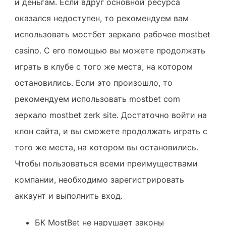
и деньгам. Если вдруг основной ресурса
оказался недоступен, то рекомендуем вам
использовать мостбет зеркало рабочее mostbet
casino. С его помощью вы можете продолжать
играть в клубе с того же места, на котором
остановились. Если это произошло, то
рекомендуем использовать mostbet com
зеркало mostbet zerk site. Достаточно войти на
клон сайта, и вы сможете продолжать играть с
того же места, на котором вы остановились.
Чтобы пользоваться всеми преимуществами
компании, необходимо зарегистрировать
аккаунт и выполнить вход.
БК MostBet не нарушает законы