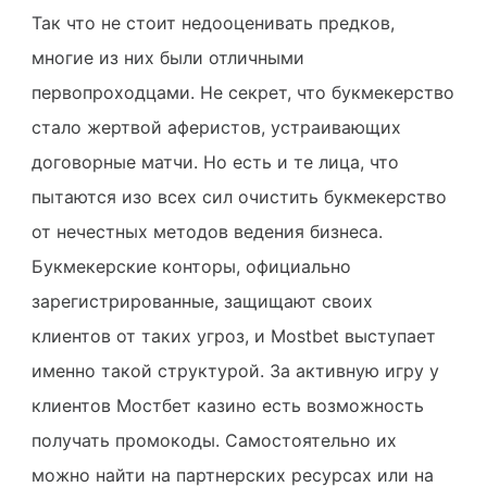
Так что не стоит недооценивать предков,
многие из них были отличными
первопроходцами. Не секрет, что букмекерство
стало жертвой аферистов, устраивающих
договорные матчи. Но есть и те лица, что
пытаются изо всех сил очистить букмекерство
от нечестных методов ведения бизнеса.
Букмекерские конторы, официально
зарегистрированные, защищают своих
клиентов от таких угроз, и Mostbet выступает
именно такой структурой. За активную игру у
клиентов Мостбет казино есть возможность
получать промокоды. Самостоятельно их
можно найти на партнерских ресурсах или на