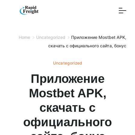
Skip
to
content
Home
Uncategorized
Приложение Mostbet APK,
скачать с официального сайта, бонус
Uncategorized
Приложение
Mostbet APK,
скачать с
официального