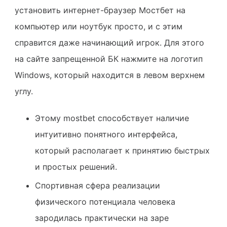
установить интернет-браузер Мостбет на
компьютер или ноутбук просто, и с этим
справится даже начинающий игрок. Для этого
на сайте запрещенной БК нажмите на логотип
Windows, который находится в левом верхнем
углу.
Этому mostbet способствует наличие
интуитивно понятного интерфейса,
который располагает к принятию быстрых
и простых решений.
Спортивная сфера реализации
физического потенциала человека
зародилась практически на заре