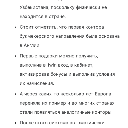
Узбекистана, поскольку физически не
находится в стране.
Стоит отметить, что первая контора
букмекерского направления была основана
в Англии.
Первые подарки можно получить,
выполнив в 1win вход в кабинет,
активировав бонусы и выполнив условия
их начисления.
А через каких-то несколько лет Европа
переняла их пример и во многих странах
стали появляться аналогичные конторы.
После этого система автоматически