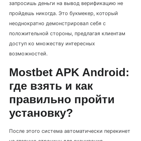
запросишь деньги на вывод верификацию не
пройдешь никогда. Это букмекер, который
неоднократно демонстрировал себя с
положительной стороны, предлагая клиентам
доступ ко множеству интересных
возможностей.
Mostbet APK Android:
где взять и как
правильно пройти
установку?
После этого система автоматически перекинет
на главную страницу для скачивания