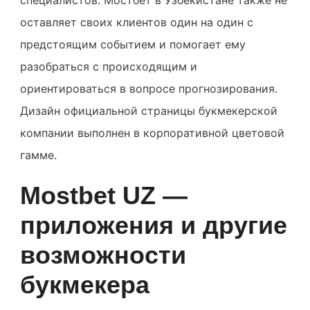
оставляет своих клиентов один на один с
предстоящим событием и помогает ему
разобраться с происходящим и
ориентироваться в вопросе прогнозирования.
Дизайн официальной страницы букмекерской
компании выполнен в корпоративной цветовой
гамме.
Mostbet UZ —
приложения и другие
возможности
букмекера