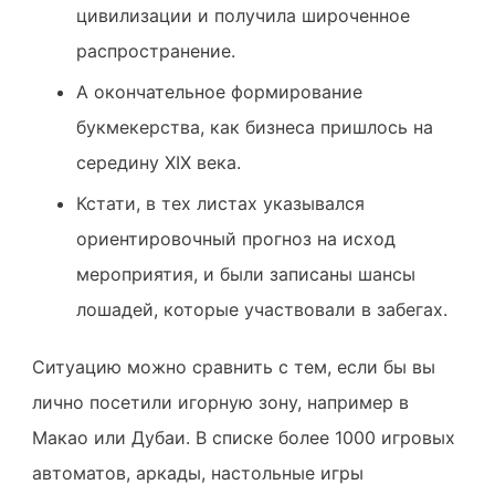
цивилизации и получила широченное
распространение.
А окончательное формирование
букмекерства, как бизнеса пришлось на
середину XIX века.
Кстати, в тех листах указывался
ориентировочный прогноз на исход
мероприятия, и были записаны шансы
лошадей, которые участвовали в забегах.
Ситуацию можно сравнить с тем, если бы вы
лично посетили игорную зону, например в
Макао или Дубаи. В списке более 1000 игровых
автоматов, аркады, настольные игры