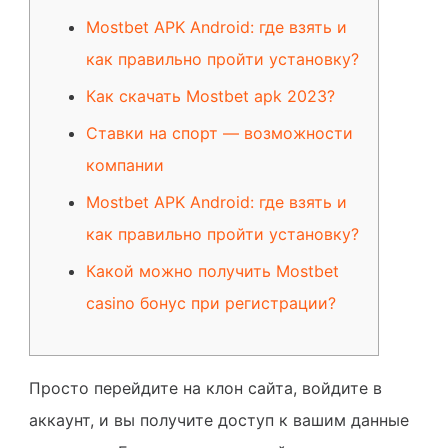
Mostbet APK Android: где взять и
как правильно пройти установку?
Как скачать Mostbet apk 2023?
Ставки на спорт — возможности
компании
Mostbet APK Android: где взять и
как правильно пройти установку?
Какой можно получить Mostbet
casino бонус при регистрации?
Просто перейдите на клон сайта, войдите в
аккаунт, и вы получите доступ к вашим данные