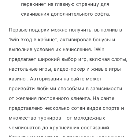
перекинет на главную страницу для
скачивания дополнительного софта.
Первые подарки можно получить, выполнив в
1win вход в кабинет, активировав бонусы и
выполнив условия их начисления. 1Win
предлагает широкий выбор игр, включая слоты,
настольные игры, видео-покер и живые игры
казино . Авторизация на сайте может
произойти любыми способами в зависимости
от желания постоянного клиента. На сайте
представлено несколько сотен видов спорта и
множество турниров – от молодежных
чемпионатов до крупнейших состязаний.