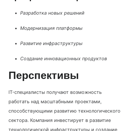
Разработка новых решений
Модернизация платформы
Развитие инфраструктуры
Создание инновационных продуктов
Перспективы
IT-специалисты получают возможность
работать над масштабными проектами,
способствующими развитию технологического
сектора. Компания инвестирует в развитие
технологической инфраструктуры и создание