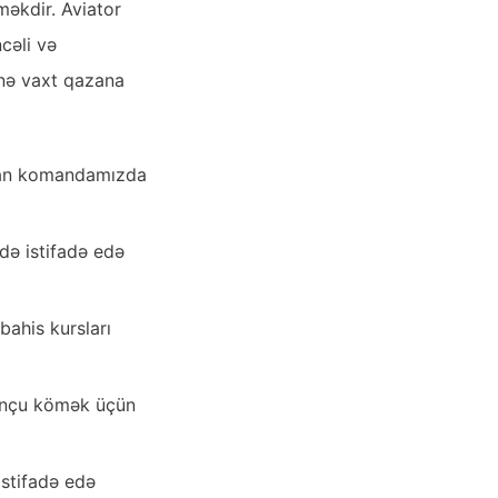
əkdir. Aviator
cəli və
 nə vaxt qazana
olan komandamızda
də istifadə edə
bahis kursları
unçu kömək üçün
istifadə edə