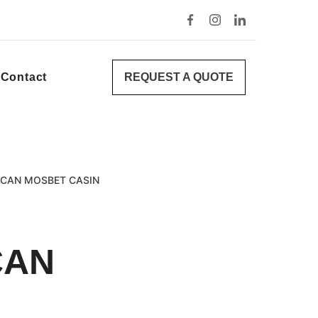
REQUEST A QUOTE
Contact
CAN MOSBET CASIN
CAN