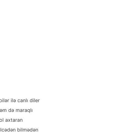
lər ilə canlı diler
 həm də maraqlı
ol axtaran
vəlcədən bilmədən