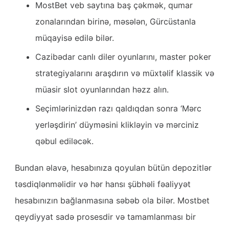
MostBet veb saytına baş çəkmək, qumar
zonalarından birinə, məsələn, Gürcüstanla
müqayisə edilə bilər.
Cazibədar canlı diler oyunlarını, master poker
strategiyalarını araşdırın və müxtəlif klassik və
müasir slot oyunlarından həzz alın.
Seçimlərinizdən razı qaldıqdan sonra ‘Mərc
yerləşdirin’ düyməsini klikləyin və mərciniz
qəbul ediləcək.
Bundan əlavə, hesabınıza qoyulan bütün depozitlər
təsdiqlənməlidir və hər hansı şübhəli fəaliyyət
hesabınızın bağlanmasına səbəb ola bilər. Mostbet
qeydiyyat sadə prosesdir və tamamlanması bir