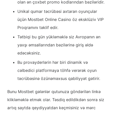
olan ən çoxbet promo kodlarından bəziləridir.
Unikal qumar təcrübəsi axtaran oyunçular
üçün Mostbet Online Casino öz eksklüziv VIP
Proqramını təklif edir.
Tətbiqi bu gün yükləməklə siz Avropanın ən
yaxşı əmsallarından bəzilərinə giriş əldə
edəcəksiniz.
Bu provayderlərin hər biri dinamik və
cəlbedici platformaya töhfə verərək oyun
təcrübəsinə özünəməxsus qabiliyyət gətirir.
Bunu Mostbet gələnlər qutunuza göndərilən linkə
klikləməklə etmək olar. Təsdiq edildikdən sonra siz
artıq saytda qeydiyyatdan keçmisiniz və mərc