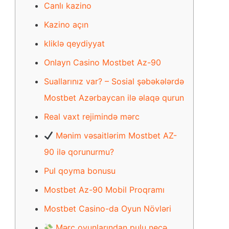
Canlı kazino
Kazino açın
kliklə qeydiyyat
Onlayn Casino Mostbet Az-90
Suallarınız var? – Sosial şəbəkələrdə
Mostbet Azərbaycan ilə əlaqə qurun
Real vaxt rejimində mərc
Mənim vəsaitlərim Mostbet AZ-
90 ilə qorunurmu?
Pul qoyma bonusu
Mostbet Az-90 Mobil Proqramı
Mostbet Casino-da Oyun Növləri
Mərc oyunlarından pulu necə