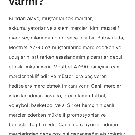
varmı?
Bundan əlavə, müştərilər tək mərclər,
akkumulyatorlar və sistem mərcləri kimi müxtəlif
mərc seçimlərindən birini seçə bilərlər. Bütövlükdə,
Mostbet AZ-90 öz müştərilərinə mərc edərkən və
uduşlarını artırarkən əsaslandırılmış qərarlar qəbul
etmək imkanı verir. Mostbet AZ-90 həmçinin canlı
mərclər təklif edir və müştərilərə baş verən
hadisələrə mərc etmək imkanı verir. Canlı mərclər
istənilən idman növünə, o cümlədən futbol,
voleybol, basketbol və s. Şirkət həmçinin canlı
mərclər edərkən müxtəlif promosyonlar və
bonuslar təqdim edir. Canlı mərc oyunları idman
mərclərindən daha çox pul qazanmağın əla yoludur.