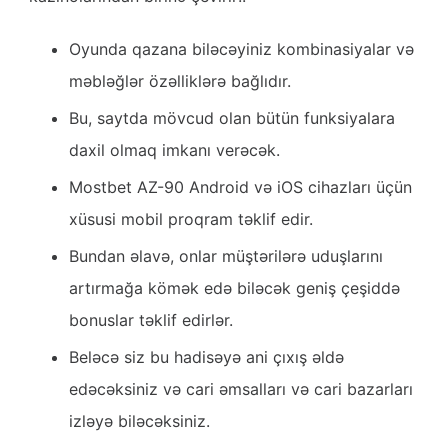
Oyunda qazana biləcəyiniz kombinasiyalar və
məbləğlər özəlliklərə bağlıdır.
Bu, saytda mövcud olan bütün funksiyalara
daxil olmaq imkanı verəcək.
Mostbet AZ-90 Android və iOS cihazları üçün
xüsusi mobil proqram təklif edir.
Bundan əlavə, onlar müştərilərə uduşlarını
artırmağa kömək edə biləcək geniş çeşiddə
bonuslar təklif edirlər.
Beləcə siz bu hadisəyə ani çıxış əldə
edəcəksiniz və cari əmsalları və cari bazarları
izləyə biləcəksiniz.