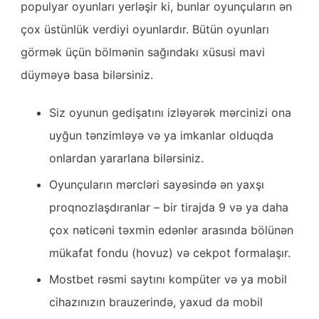
populyar oyunları yerləşir ki, bunlar oyunçuların ən
çox üstünlük verdiyi oyunlardır. Bütün oyunları
görmək üçün bölmənin sağındakı xüsusi mavi
düyməyə basa bilərsiniz.
Siz oyunun gedişatını izləyərək mərcinizi ona
uyğun tənzimləyə və ya imkanlar olduqda
onlardan yararlana bilərsiniz.
Oyunçuların mərcləri sayəsində ən yaxşı
proqnozlaşdıranlar – bir tirajda 9 və ya daha
çox nəticəni təxmin edənlər arasında bölünən
mükafat fondu (hovuz) və cekpot formalaşır.
Mostbet rəsmi saytını kompüter və ya mobil
cihazınızın brauzerində, yaxud da mobil