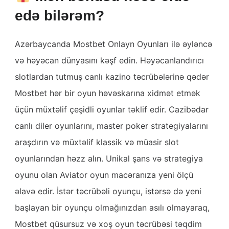
edə bilərəm?
Azərbaycanda Mostbet Onlayn Oyunları ilə əyləncə
və həyəcan dünyasını kəşf edin. Həyəcanlandırıcı
slotlardan tutmuş canlı kazino təcrübələrinə qədər
Mostbet hər bir oyun həvəskarına xidmət etmək
üçün müxtəlif çeşidli oyunlar təklif edir. Cazibədar
canlı diler oyunlarını, master poker strategiyalarını
araşdırın və müxtəlif klassik və müasir slot
oyunlarından həzz alın. Unikal şans və strategiya
oyunu olan Aviator oyun macəranıza yeni ölçü
əlavə edir. İstər təcrübəli oyunçu, istərsə də yeni
başlayan bir oyunçu olmağınızdan asılı olmayaraq,
Mostbet qüsursuz və xoş oyun təcrübəsi təqdim