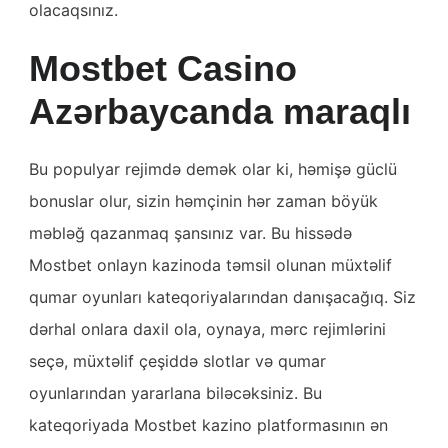
olacaqsınız.
Mostbet Casino
Azərbaycanda maraqlı
Bu populyar rejimdə demək olar ki, həmişə güclü
bonuslar olur, sizin həmçinin hər zaman böyük
məbləğ qazanmaq şansınız var. Bu hissədə
Mostbet onlayn kazinoda təmsil olunan müxtəlif
qumar oyunları kateqoriyalarından danışacağıq. Siz
dərhal onlara daxil ola, oynaya, mərc rejimlərini
seçə, müxtəlif çeşiddə slotlar və qumar
oyunlarından yararlana biləcəksiniz. Bu
kateqoriyada Mostbet kazino platformasının ən