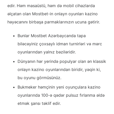
edir. Həm masaüstü, həm də mobil cihazlarda
əlçatan olan Mostbet-in onlayn oyunları kazino
həyəcanını birbaşa parmaklarınızın ucuna gətirir.
Bunlar Mostbet Azərbaycanda tapa
biləcəyiniz çoxsaylı idman turnirləri və mərc
oyunlarından yalnız bəziləridir.
Dünyanın hər yerində populyar olan ən klassik
onlayn kazino oyunlarından biridir, yəqin ki,
bu oyunu görmüsünüz.
Bukmeker həmçinin yeni oyunçulara kazino
oyunlarında 100-ə qədər pulsuz fırlanma əldə
etmək şansı təklif edir.