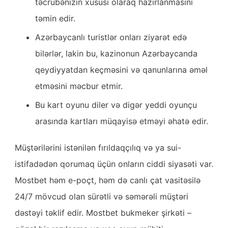
təcrübənizin xüsusi olaraq hazırlanmasını
təmin edir.
Azərbaycanlı turistlər onları ziyarət edə
bilərlər, lakin bu, kazinonun Azərbaycanda
qeydiyyatdan keçməsini və qanunlarına əməl
etməsini məcbur etmir.
Bu kart oyunu diler və digər yeddi oyunçu
arasında kartları müqayisə etməyi əhatə edir.
Müştərilərini istənilən fırıldaqçılıq və ya sui-
istifadədən qorumaq üçün onların ciddi siyasəti var.
Mostbet həm e-poçt, həm də canlı çat vasitəsilə
24/7 mövcud olan sürətli və səmərəli müştəri
dəstəyi təklif edir. Mostbet bukmeker şirkəti –