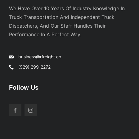
We Have Over 10 Years Of Industry Knowledge In
Truck Transportation And Independent Truck
Dispatchers, And Our Staff Handles Their
Performance In A Perfect Way.
business@rfreight.co
(929) 299-2272
Follow Us