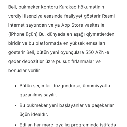
Bəli, bukmeker kontoru Kurakao hökumətinin
verdiyi lisenziya əsasında fəaliyyət göstərir Rəsmi
internet saytından və ya App Store vasitəsilə
(iPhone üçün) Bu, dünyada ən aşağı qiymətlərdən
biridir və bu platformada ən yüksək əmsalları
göstərir Bəli, bütün yeni oyunçulara 550 AZN-ə
qədər depozitlər üzrə pulsuz fırlanmalar və
bonuslar verilir
Bütün seçimlər düzgündürsə, ümumiyyətlə
qazanılmış sayılır.
Bu bukmeker yeni başlayanlar və peşəkarlar
üçün idealdır.
Edilən hər mərc loyallıq proqramında istifadə