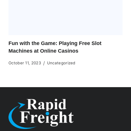
Fun with the Game: Playing Free Slot
Machines at Online Casinos
October 11, 2023
Uncategorized