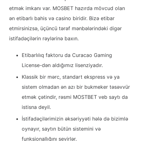
etmək imkanı var. MOSBET hazırda mövcud olan
ən etibarlı bahis və casino biridir. Bizə etibar
etmirsinizsə, üçüncü tərəf mənbələrindəki digər
istifadəçilərin rəylərinə baxın.
Etibarlılıq faktoru da Curacao Gaming
License-dən aldığımız lisenziyadır.
Klassik bir mərc, standart ekspress və ya
sistem olmadan ən azı bir bukmeker təsəvvür
etmək çətindir, rəsmi MOSTBET veb saytı da
istisna deyil.
İstifadəçilərimizin əksəriyyəti hələ də bizimlə
oynayır, saytın bütün sistemini və
funksionallığını sevirlər.