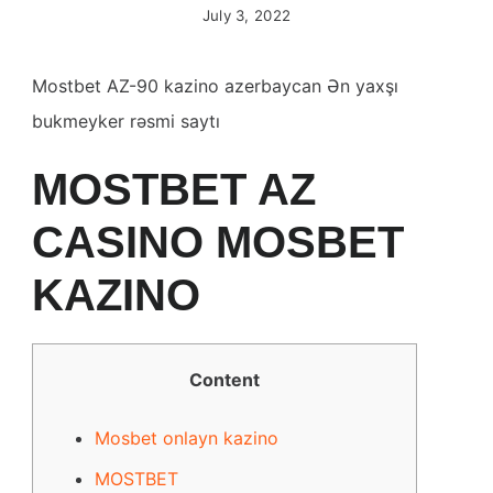
July 3, 2022
Mostbet AZ-90 kazino azerbaycan Ən yaxşı
bukmeyker rəsmi saytı
MOSTBET AZ
CASINO MOSBET
KAZINO
Content
Mosbet onlayn kazino
MOSTBET