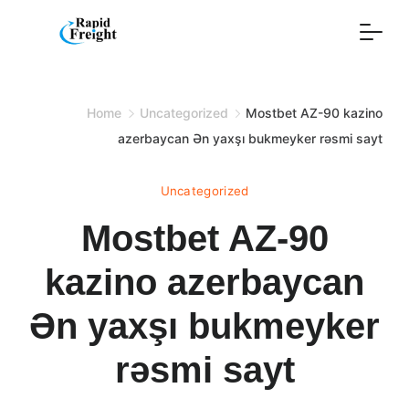
Skip
to
content
Home
Uncategorized
Mostbet AZ-90 kazino
azerbaycan Ən yaxşı bukmeyker rəsmi sayt
Uncategorized
Mostbet AZ-90
kazino azerbaycan
Ən yaxşı bukmeyker
rəsmi sayt