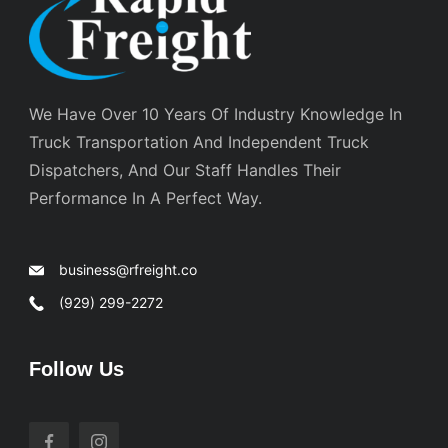
We Have Over 10 Years Of Industry Knowledge In
Truck Transportation And Independent Truck
Dispatchers, And Our Staff Handles Their
Performance In A Perfect Way.
business@rfreight.co
(929) 299-2272
Follow Us