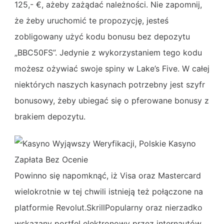
125,- €, ażeby zażądać należności. Nie zapomnij,
że żeby uruchomić te propozycję, jesteś
zobligowany użyć kodu bonusu bez depozytu
„BBC50FS”. Jedynie z wykorzystaniem tego kodu
możesz ożywiać swoje spiny w Lake’s Five. W całej
niektórych naszych kasynach potrzebny jest szyfr
bonusowy, żeby ubiegać się o pferowane bonusy z
brakiem depozytu.
Powinno się napomknąć, iż Visa oraz Mastercard
wielokrotnie w tej chwili istnieją też połączone na
platformie Revolut.SkrillPopularny oraz nierzadko
wskazany portfel elektronowy przez internautów