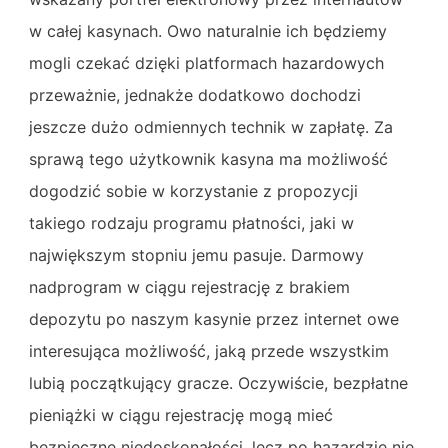
w całej kasynach. Owo naturalnie ich będziemy
mogli czekać dzięki platformach hazardowych
przeważnie, jednakże dodatkowo dochodzi
jeszcze dużo odmiennych technik w zapłatę. Za
sprawą tego użytkownik kasyna ma możliwość
dogodzić sobie w korzystanie z propozycji
takiego rodzaju programu płatności, jaki w
największym stopniu jemu pasuje. Darmowy
nadprogram w ciągu rejestrację z brakiem
depozytu po naszym kasynie przez internet owe
interesująca możliwość, jaką przede wszystkim
lubią początkujący gracze. Oczywiście, bezpłatne
pieniążki w ciągu rejestrację mogą mieć
bezpieczne niedoskonałości, lecz po hazardzie nie