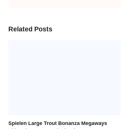
Related Posts
Spielen Large Trout Bonanza Megaways