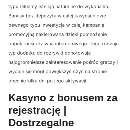
typu reklamy istnieją naturalne do wykonania.
Bonusy bez depozytu w całej kasynach owe
pewnego typu inwestycja w całej kampanię
promocyjną nakierowaną dzięki pomnożenie
popularności kasyna internetowego. Tego rodzaju
typ dodatku do rozrywki odnotowuje
najogromniejsze zainteresowanie pośród graczy i
wydaje się mógł powiększyć czyn na stronie
obecnie kilka dni po jego aktywacji.
Kasyno z bonusem za
rejestrację |
Dostrzegalne