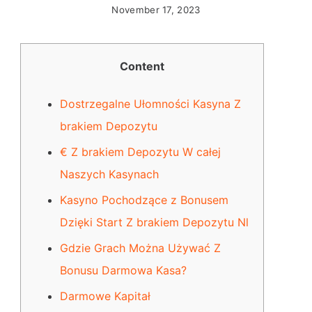
November 17, 2023
Content
Dostrzegalne Ułomności Kasyna Z
brakiem Depozytu
€ Z brakiem Depozytu W całej
Naszych Kasynach
Kasyno Pochodzące z Bonusem
Dzięki Start Z brakiem Depozytu Nl
Gdzie Grach Można Używać Z
Bonusu Darmowa Kasa?
Darmowe Kapitał