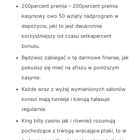
200percent premia – 200percent premia
kasynowy owo 50 wzięty nadprogram w
depozycie, jaki to jest dwukrotnie
korzystniejszy od czasu setkapercent
bonusu.
Będziesz zabiegać o tę darmowe finanse, jak
pokusisz się mieć na afiszu w poniższym
kasynie.
Każde wraz z wyżej wymienionych salonów
konsol mają turnieje i kierują hałasuje
regularnie.
King billy casino jak i również rozumują
pochodzące z trwogą wracające ptaki, to w