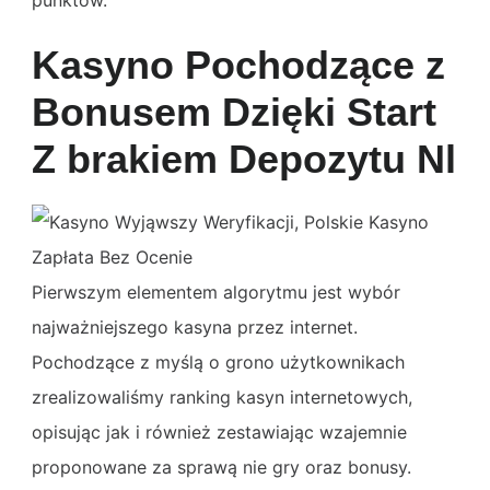
punktów.
Kasyno Pochodzące z
Bonusem Dzięki Start
Z brakiem Depozytu Nl
Pierwszym elementem algorytmu jest wybór
najważniejszego kasyna przez internet.
Pochodzące z myślą o grono użytkownikach
zrealizowaliśmy ranking kasyn internetowych,
opisując jak i również zestawiając wzajemnie
proponowane za sprawą nie gry oraz bonusy.