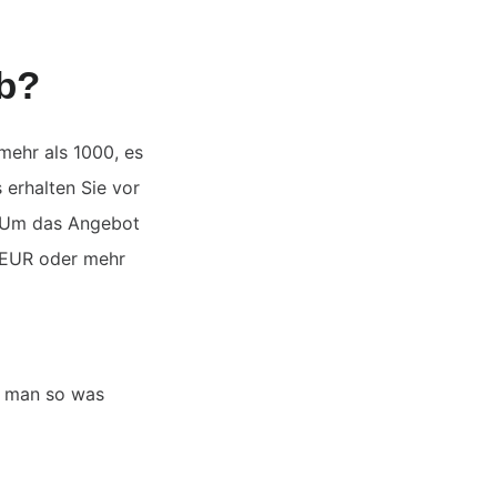
ub?
mehr als 1000, es
 erhalten Sie vor
. Um das Angebot
0 EUR oder mehr
t man so was