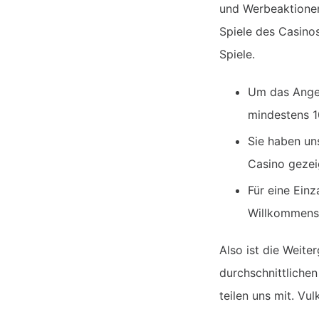
und Werbeaktionen
Spiele des Casino
Spiele.
Um das Angeb
mindestens 1
Sie haben un
Casino gezei
Für eine Ein
Willkommensb
Also ist die Weite
durchschnittliche
teilen uns mit. Vu