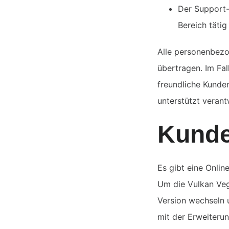
Der Support-T
Bereich tätig
Alle personenbezo
übertragen. Im Fal
freundliche Kunde
unterstützt verant
Kunde
Es gibt eine Onlin
Um die Vulkan Veg
Version wechseln 
mit der Erweiteru