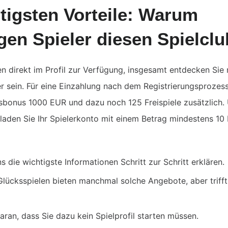
tigsten Vorteile: Warum
en Spieler diesen Spielcl
n direkt im Profil zur Verfügung, insgesamt entdecken Sie 
er sein. Für eine Einzahlung nach dem Registrierungsprozess
bonus 1000 EUR und dazu noch 125 Freispiele zusätzlich
, laden Sie Ihr Spielerkonto mit einem Betrag mindestens 1
s die wichtigste Informationen Schritt zur Schritt erklären.
Glücksspielen bieten manchmal solche Angebote, aber triff
ran, dass Sie dazu kein Spielprofil starten müssen.