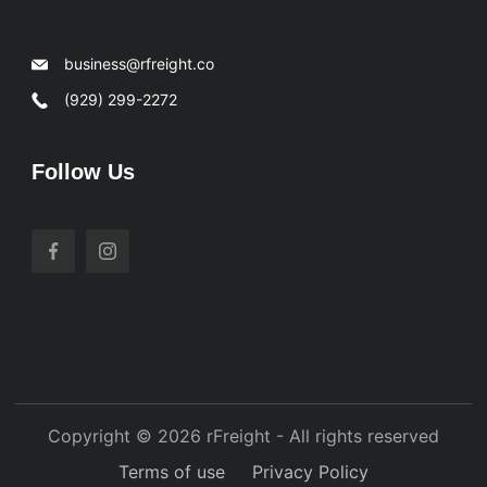
business@rfreight.co
(929) 299-2272
Follow Us
Copyright © 2026 rFreight - All rights reserved
Terms of use
Privacy Policy