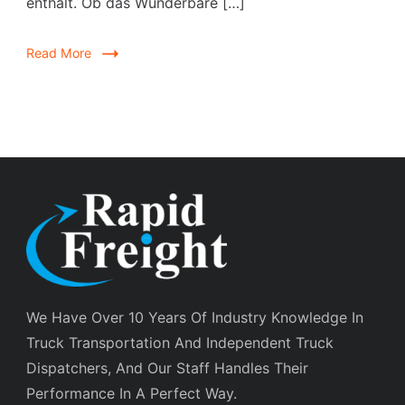
enthält. Ob das Wunderbare […]
Read More
We Have Over 10 Years Of Industry Knowledge In
Truck Transportation And Independent Truck
Dispatchers, And Our Staff Handles Their
Performance In A Perfect Way.