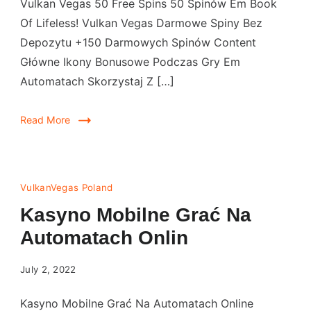
Vulkan Vegas 50 Free Spins 50 Spinów Em Book
Of Lifeless! Vulkan Vegas Darmowe Spiny Bez
Depozytu +150 Darmowych Spinów Content
Główne Ikony Bonusowe Podczas Gry Em
Automatach Skorzystaj Z […]
Read More
VulkanVegas Poland
Kasyno Mobilne Grać Na
Automatach Onlin
July 2, 2022
Kasyno Mobilne Grać Na Automatach Online