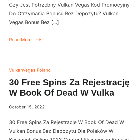
Czy Jest Potrzebny Vulkan Vegas Kod Promocyjny
Do Otrzymania Bonusu Bez Depozytu? Vulkan
Vegas Bonus Bez […]
Read More
VulkanVegas Poland
30 Free Spins Za Rejestrację
W Book Of Dead W Vulka
October 15, 2022
30 Free Spins Za Rejestrację W Book Of Dead W
Vulkan Bonus Bez Depozytu Dla Polaków W
Kasynach Online 2023 Content Najnowsze Bonusy