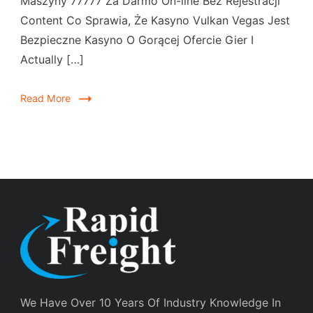
Maszyny 77777 Za Darmo On-line Bez Rejestracji
Content Co Sprawia, Że Kasyno Vulkan Vegas Jest
Bezpieczne Kasyno O Gorącej Ofercie Gier I
Actually […]
Read More
We Have Over 10 Years Of Industry Knowledge In