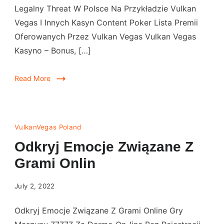
Legalny Threat W Polsce Na Przykładzie Vulkan
Vegas I Innych Kasyn Content Poker Lista Premii
Oferowanych Przez Vulkan Vegas Vulkan Vegas
Kasyno – Bonus, […]
Read More
VulkanVegas Poland
Odkryj Emocje Związane Z
Grami Onlin
July 2, 2022
Odkryj Emocje Związane Z Grami Online Gry