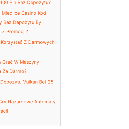
 100 Pln Bez Depozytu?
 Mieć Ice Casino Kod
y Bez Depozytu By
 Z Promocji?
 Korzystać Z Darmowych
 Grać W Maszyny
 Za Darmo?
 Depozytu Vulkan Bet 25
ry Hazardowe Automaty
acji