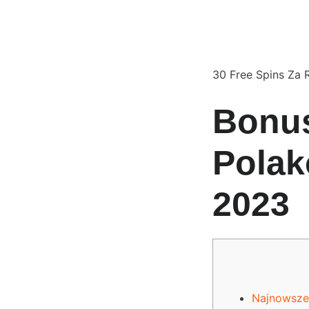
30 Free Spins Za 
Bonus
Polak
2023
Najnowsze