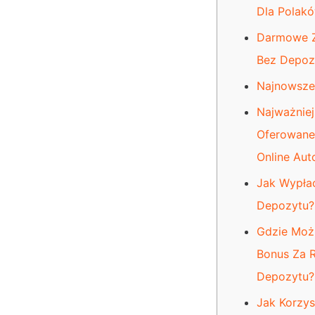
Dla Polak
Darmowe Z
Bez Depoz
Najnowsze
Najważniej
Oferowane
Online Au
Jak Wypła
Depozytu?
Gdzie Moż
Bonus Za R
Depozytu?
Jak Korzys