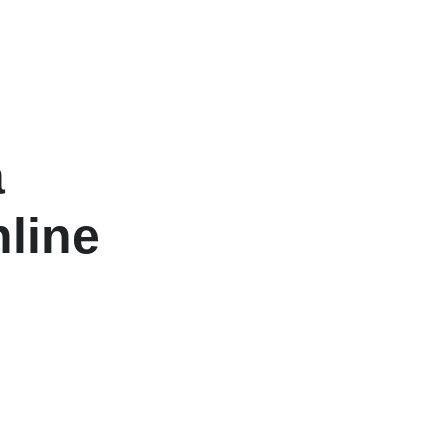
a
line