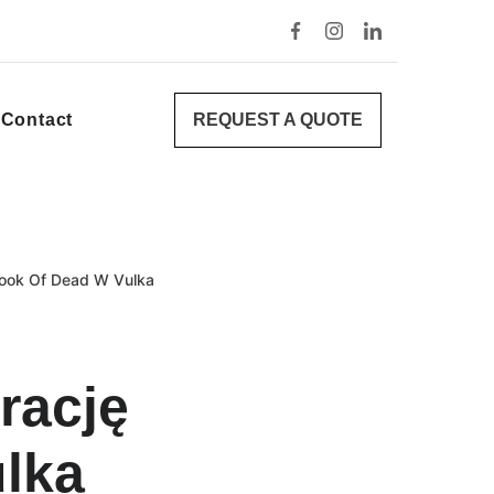
REQUEST A QUOTE
Contact
Book Of Dead W Vulka
rację
lka