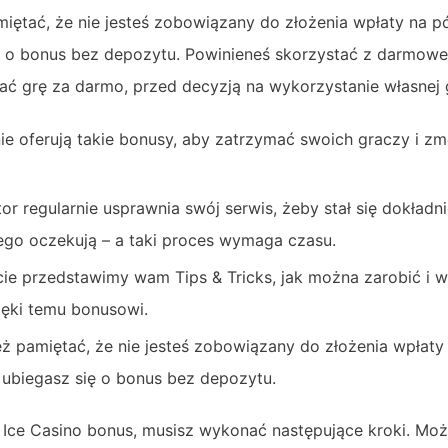
iętać, że nie jesteś zobowiązany do złożenia wpłaty na pó
ę o bonus bez depozytu. Powinieneś skorzystać z darmoweg
ć grę za darmo, przed decyzją na wykorzystanie własnej 
ie oferują takie bonusy, aby zatrzymać swoich graczy i 
or regularnie usprawnia swój serwis, żeby stał się dokładn
ego oczekują – a taki proces wymaga czasu.
ie przedstawimy wam Tips & Tricks, jak można zarobić i
ięki temu bonusowi.
ż pamiętać, że nie jesteś zobowiązany do złożenia wpłaty
y ubiegasz się o bonus bez depozytu.
Ice Casino bonus, musisz wykonać następujące kroki. Moż