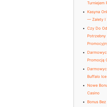
Turniejem R
Kasyna On
— Zalety I
Czy Do Od
Potrzebny 
Promocyjn
Darmowyc
Promocją 
Darmowych
Buffalo Ic
Nowe Bonu
Casino
Bonus Bez 