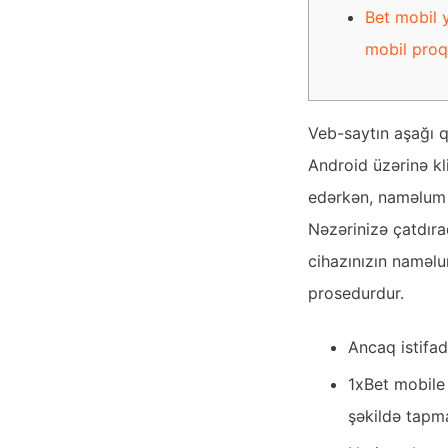
Bet mobil 
mobil proq
Veb-saytın aşağı q
Android üzərinə kl
edərkən, naməlum m
Nəzərinizə çatdıra
cihazınızın naməlu
prosedurdur.
Ancaq istifad
1xBet mobile 
şəkildə tapm