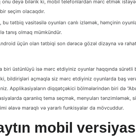
 onu deyə bilərik ki, mobil telefonlardan mərc etmək istəyə
bir seçim olacaqdır.
 bu tətbiq vasitəsilə oyunları canlı izləmək, həmçinin oyunlar
ı ilə tanış olmaq mümkündür.
ndroid üçün olan tətbiqi son dərəcə gözəl dizayna və rahat
 biri üstünlüyü isə mərc etdiyiniz oyunlar haqqında sürətli bi
 ki, bildirişləri açmaqla siz mərc etdiyiniz oyunlarda baş ve
iniz. Applikasiyaların diqqətçəkici bölmələrindən biri də “Abu
asiyalarda qaranlıq tema seçmək, menyuları tənzimləmək, si
mi əlavə maraqlı və yararlı funkisyalar da mövcuddur.
ytın mobil versiyas