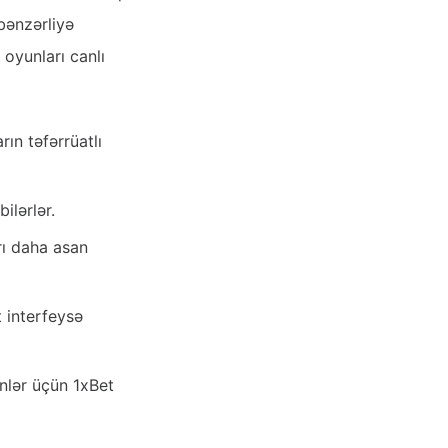
bənzərliyə
 oyunları canlı
ın təfərrüatlı
ilərlər.
rı daha asan
 interfeysə
nlər üçün 1xBet