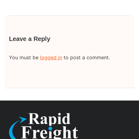
Leave a Reply
You must be
logged in
to post a comment.