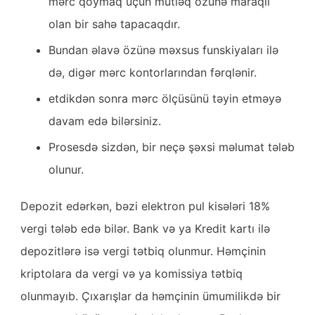
mərc qoymaq üçün mütləq özünə maraqlı
olan bir sahə tapacaqdır.
Bundan əlavə özünə məxsus funskiyaları ilə
də, digər mərc kontorlarından fərqlənir.
etdikdən sonra mərc ölçüsünü təyin etməyə
davam edə bilərsiniz.
Prosesdə sizdən, bir neçə şəxsi məlumat tələb
olunur.
Depozit edərkən, bəzi elektron pul kisələri 18%
vergi tələb edə bilər. Bank və ya Kredit kartı ilə
depozitlərə isə vergi tətbiq olunmur. Həmçinin
kriptolara da vergi və ya komissiya tətbiq
olunmayıb. Çıxarışlar da həmçinin ümumilikdə bir