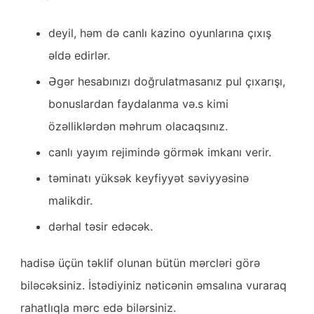
deyil, həm də canlı kazino oyunlarına çıxış
əldə edirlər.
Əgər hesabınızı doğrulatmasanız pul çıxarışı,
bonuslardan faydalanma və.s kimi
özəlliklərdən məhrum olacaqsınız.
canlı yayım rejimində görmək imkanı verir.
təminatı yüksək keyfiyyət səviyyəsinə
malikdir.
dərhal təsir edəcək.
hadisə üçün təklif olunan bütün mərcləri görə
biləcəksiniz. İstədiyiniz nəticənin əmsalına vuraraq
rahatlıqla mərc edə bilərsiniz.