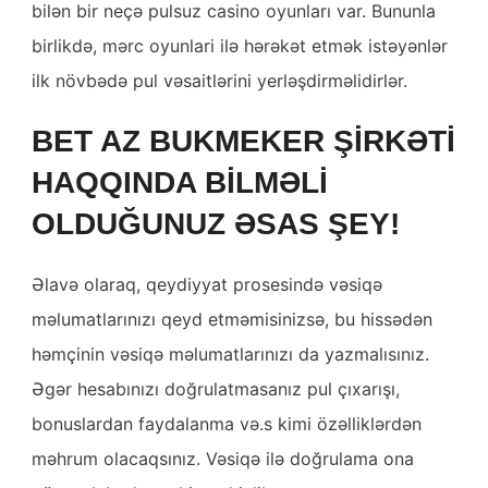
bilən bir neçə pulsuz casino oyunları var. Bununla
birlikdə, mərc oyunlari ilə hərəkət etmək istəyənlər
ilk növbədə pul vəsaitlərini yerləşdirməlidirlər.
BET AZ BUKMEKER ŞİRKƏTİ
HAQQINDA BİLMƏLİ
OLDUĞUNUZ ƏSAS ŞEY!
Əlavə olaraq, qeydiyyat prosesində vəsiqə
məlumatlarınızı qeyd etməmisinizsə, bu hissədən
həmçinin vəsiqə məlumatlarınızı da yazmalısınız.
Əgər hesabınızı doğrulatmasanız pul çıxarışı,
bonuslardan faydalanma və.s kimi özəlliklərdən
məhrum olacaqsınız. Vəsiqə ilə doğrulama ona