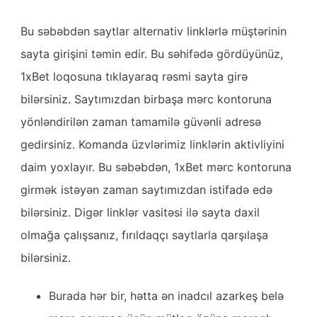
Bu səbəbdən saytlar alternativ linklərlə müştərinin
sayta girişini təmin edir. Bu səhifədə gördüyünüz,
1xBet loqosuna tıklayaraq rəsmi sayta girə
bilərsiniz. Saytımızdan birbaşa mərc kontoruna
yönləndirilən zaman tamamilə güvənli adresə
gedirsiniz. Komanda üzvlərimiz linklərin aktivliyini
daim yoxlayır. Bu səbəbdən, 1xBet mərc kontoruna
girmək istəyən zaman saytımızdan istifadə edə
bilərsiniz. Digər linklər vasitəsi ilə sayta daxil
olmağa çalışsanız, fırıldaqçı saytlarla qarşılaşa
bilərsiniz.
Burada hər bir, hətta ən inadcıl azarkeş belə