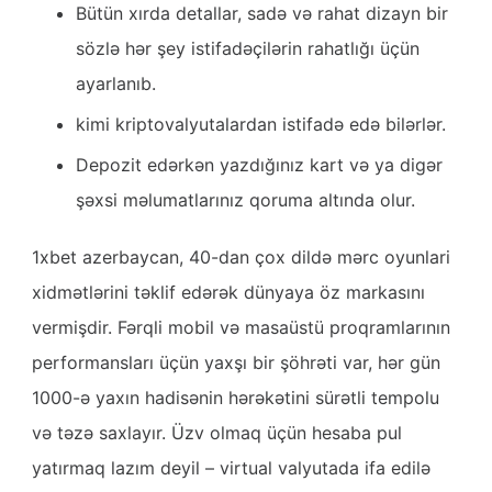
Bütün xırda detallar, sadə və rahat dizayn bir
sözlə hər şey istifadəçilərin rahatlığı üçün
ayarlanıb.
kimi kriptovalyutalardan istifadə edə bilərlər.
Depozit edərkən yazdığınız kart və ya digər
şəxsi məlumatlarınız qoruma altında olur.
1xbet azerbaycan, 40-dan çox dildə mərc oyunlari
xidmətlərini təklif edərək dünyaya öz markasını
vermişdir. Fərqli mobil və masaüstü proqramlarının
performansları üçün yaxşı bir şöhrəti var, hər gün
1000-ə yaxın hadisənin hərəkətini sürətli tempolu
və təzə saxlayır. Üzv olmaq üçün hesaba pul
yatırmaq lazım deyil – virtual valyutada ifa edilə