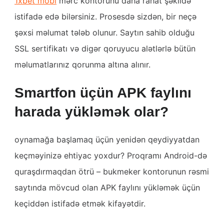
1xbet mobi
mərc kontorunu daha rahat şəkildə
istifadə edə bilərsiniz. Prosesdə sizdən, bir neçə
şəxsi məlumat tələb olunur. Saytın sahib olduğu
SSL sertifikatı və digər qoruyucu alətlərlə bütün
məlumatlarınız qorunma altına alınır.
Smartfon üçün APK faylını
harada yükləmək olar?
oynamağa başlamaq üçün yenidən qeydiyyatdan
keçməyinizə ehtiyac yoxdur? Proqramı Android-də
quraşdırmaqdan ötrü – bukmeker kontorunun rəsmi
saytında mövcud olan APK faylını yükləmək üçün
keçiddən istifadə etmək kifayətdir.