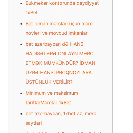
Bukmeker kontorunda qeydiyyat
1xBet
Bet idman mərcləri üçün mərc
növləri və mövcud imkanlar
bet azerbaycan dƏ HANSI
HADİSƏLƏRƏ ONLAYN MƏRC
ETMƏK MÜMKÜNDÜR? İDMAN
ÜZRƏ HANSI PROQNOZLARA
ÜSTÜNLÜK VERİLİR?
Minimum və maksimum
tariflərMərclər 1xBet
bet azerbaycan, 1xbet az, merc
saytlari