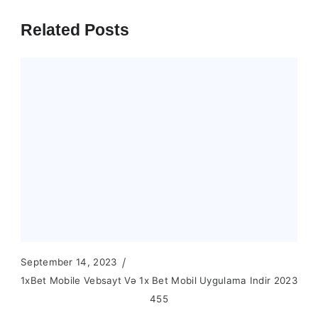
Related Posts
September 14, 2023
1xBet Mobile Vebsayt Və 1x Bet Mobil Uygulama Indir 2023
455