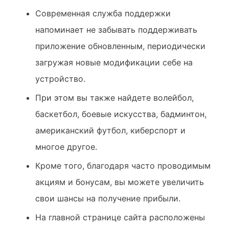
Современная служба поддержки
напоминает не забывать поддерживать
приложение обновленным, периодически
загружая новые модификации себе на
устройство.
При этом вы также найдете волейбол,
баскетбол, боевые искусства, бадминтон,
американский футбол, киберспорт и
многое другое.
Кроме того, благодаря часто проводимым
акциям и бонусам, вы можете увеличить
свои шансы на получение прибыли.
На главной странице сайта расположены