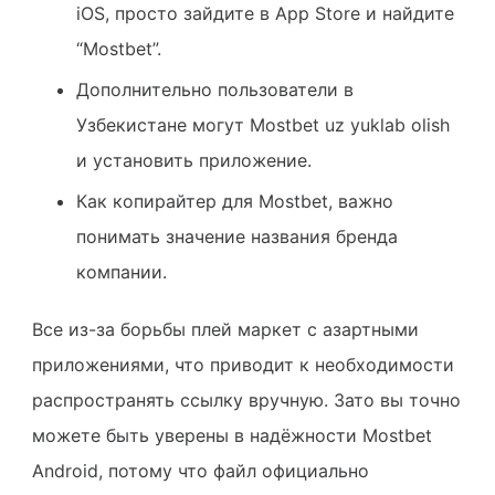
iOS, просто зайдите в App Store и найдите
“Mostbet”.
Дополнительно пользователи в
Узбекистане могут Mostbet uz yuklab olish
и установить приложение.
Как копирайтер для Mostbet, важно
понимать значение названия бренда
компании.
Все из-за борьбы плей маркет с азартными
приложениями, что приводит к необходимости
распространять ссылку вручную. Зато вы точно
можете быть уверены в надёжности Mostbet
Android, потому что файл официально