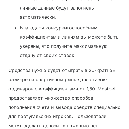
личные данные будут заполнены
автоматически.
Благодаря конкурентоспособным
коэффициентам и линиям вы можете быть
уверены, что получите максимальную
отдачу от своих ставок.
Средства нужно будет отыграть в 20-кратном
размере на спортивном рынке для ставок-
ординаров с коэффициентами от 1,50. Mostbet
предоставляет множество способов
пополнения счета и вывода средств специально
для португальских игроков. Пользователи
могут сделать депозит с помощью нет-