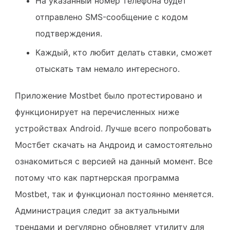
На указанный номер телефона будет
отправлено SMS-сообщение с кодом
подтверждения.
Каждый, кто любит делать ставки, сможет
отыскать там немало интересного.
Приложение Mostbet было протестировано и
функционирует на перечисленных ниже
устройствах Android. Лучше всего попробовать
Мостбет скачать на Андроид и самостоятельно
ознакомиться с версией на данный момент. Все
потому что как партнерская программа
Mostbet, так и функционал постоянно меняется.
Администрация следит за актуальными
трендами и регулярно обновляет утилиту для