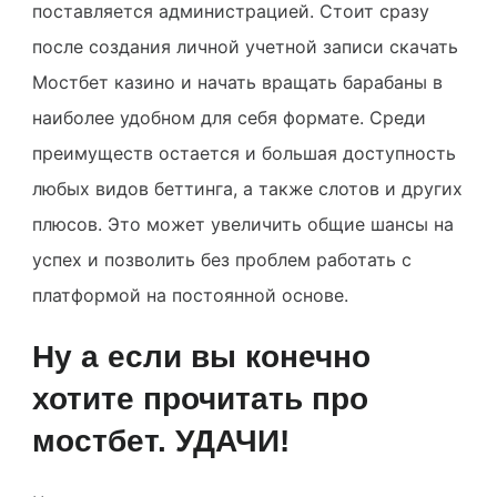
поставляется администрацией. Стоит сразу
после создания личной учетной записи скачать
Мостбет казино и начать вращать барабаны в
наиболее удобном для себя формате. Среди
преимуществ остается и большая доступность
любых видов беттинга, а также слотов и других
плюсов. Это может увеличить общие шансы на
успех и позволить без проблем работать с
платформой на постоянной основе.
Ну а если вы конечно
хотите прочитать про
мостбет. УДАЧИ!