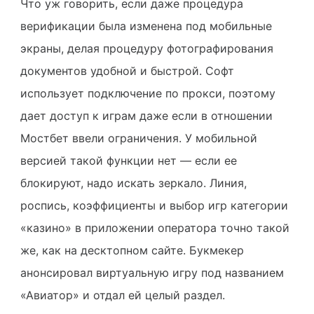
Что уж говорить, если даже процедура
верификации была изменена под мобильные
экраны, делая процедуру фотографирования
документов удобной и быстрой. Софт
использует подключение по прокси, поэтому
дает доступ к играм даже если в отношении
Мостбет ввели ограничения. У мобильной
версией такой функции нет — если ее
блокируют, надо искать зеркало. Линия,
роспись, коэффициенты и выбор игр категории
«казино» в приложении оператора точно такой
же, как на десктопном сайте. Букмекер
анонсировал виртуальную игру под названием
«Авиатор» и отдал ей целый раздел.