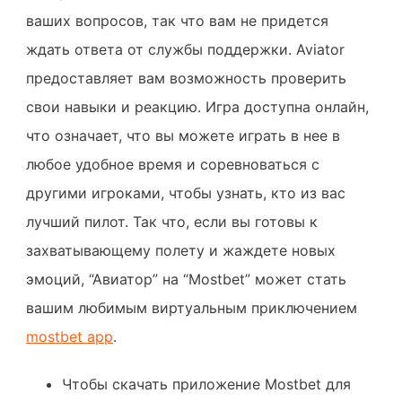
ваших вопросов, так что вам не придется
ждать ответа от службы поддержки. Aviator
предоставляет вам возможность проверить
свои навыки и реакцию. Игра доступна онлайн,
что означает, что вы можете играть в нее в
любое удобное время и соревноваться с
другими игроками, чтобы узнать, кто из вас
лучший пилот. Так что, если вы готовы к
захватывающему полету и жаждете новых
эмоций, “Авиатор” на “Mostbet” может стать
вашим любимым виртуальным приключением
mostbet app
.
Чтобы скачать приложение Mostbet для