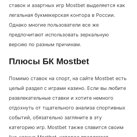
ставок и азартных игр Mostbet выделяется как
легальная букмекерская контора в России.
Однако многие пользователи все же
предпочитают использовать зеркальную
версию по разным причинам.
Плюсы БК Mostbet
Помимо ставок на спорт, на сайте Mostbet есть
целый раздел с играми казино. Если вы любите
развлекательные ставки и хотите немного
отдохнуть от тщательного анализа спортивных
событий, обязательно загляните в эту
категорию игр. Mostbet также славится своим