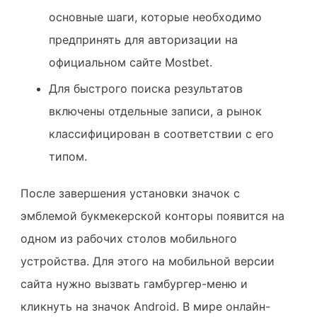
основные шаги, которые необходимо
предпринять для авторизации на
официальном сайте Mostbet.
Для быстрого поиска результатов
включены отдельные записи, а рынок
классифицирован в соответствии с его
типом.
После завершения установки значок с
эмблемой букмекерской конторы появится на
одном из рабочих столов мобильного
устройства. Для этого на мобильной версии
сайта нужно вызвать гамбургер-меню и
кликнуть на значок Android. В мире онлайн-