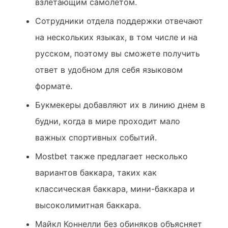
взлетающим самолетом.
Сотрудники отдела поддержки отвечают
на нескольких языках, в том числе и на
русском, поэтому вы сможете получить
ответ в удобном для себя языковом
формате.
Букмекеры добавляют их в линию днем в
будни, когда в мире проходит мало
важных спортивных событий.
Mostbet также предлагает несколько
вариантов баккара, таких как
классическая баккара, мини-баккара и
высоколимитная баккара.
Майкл Коннелли без обиняков объясняет