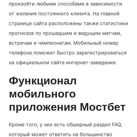
произойти любыми способами в зависимости
от желания постоянного клиента. На главной
странице сайта расположены также статистики
прогнозов по прошедшим и ведущим матчам,
встречам и чемпионатам. Мобильный номер
телефона поможет быстро зарегистрироваться
на официальном сайте интернет-заведения.
Функционал
мобильного
приложения Мостбет
Кроме того, у них есть обширный раздел FAQ,
который может ответить на большинство