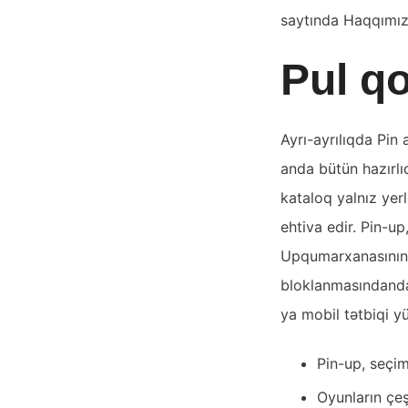
saytında Haqqımı
Pul qo
Ayrı-ayrılıqda Pin
anda bütün hazırlı
kataloq yalnız yerl
ehtiva edir. Pin-u
Upqumarxanasının 
bloklanmasındandan
ya mobil tətbiqi y
Pin-up, seçim
Oyunların çeş