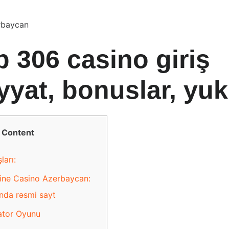
rbaycan
p 306 casino giriş
yyat, bonuslar, yuk
Content
ları:
ine Casino Azerbaycan:
nda rəsmi sayt
ator Oyunu