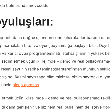
zda bölməsində mövcuddur.
yuluşları:
 ap bet, daha doğrusu, ondan sonrakıhərəkətlər barədə danı
q mərhələləri bitdi və oyunçuoynamağa başlaya bilər. Qeyd 
i və xarici oyun proqramtəminatı istehsalçılarının yüksək key
p, seçim etmək üçün iki rejimdə – demo və real pullaoynamaq 
rəsmi saytının rabitə təminatçılarıtərəfindən mümkün şəkil
ışırıq. Rəsmi saytı tapa bilmirsinizsə, bizim saytdakı düymə
ükləyin
pinup apostas
.
 etmək üçün iki rejimdə – demo və real pullaoynamaq təklif 
idi daim genişlənir və siz həm real pulla, həm də istəyə gör