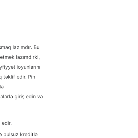
şmaq lazımdır. Bu
etmək lazımdırki,
fiyyətlioyunlarını
təklif edir. Pin
də
lərlə giriş edin və
edir.
ə pulsuz kreditlə