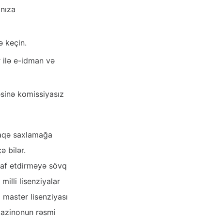
ınıza
ə keçin.
 ilə e-idman və
əsinə komissiyasız
əlaqə saxlamağa
ə bilər.
işaf etdirməyə sövq
milli lisenziyalar
 master lisenziyası
 kazinonun rəsmi