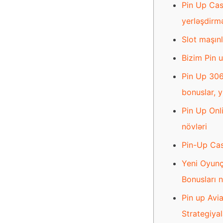
Pin Up Cas
yerləşdirm
Slot maşınl
Bizim Pin 
Pin Up 306
bonuslar, y
Pin Up Onl
növləri
Pin-Up Cas
Yeni Oyunç
Bonusları n
Pin up Avi
Strategiyal