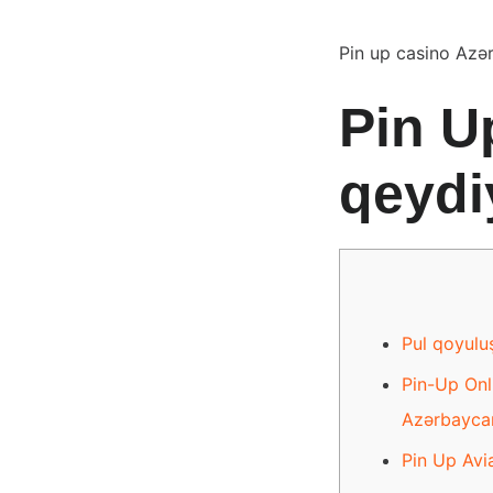
Pin up casino Azə
Pin U
qeydi
Pul qoyuluş
Pin-Up Onl
Azərbayca
Pin Up Avi