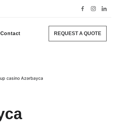
REQUEST A QUOTE
Contact
 up casino Azərbayca
yca