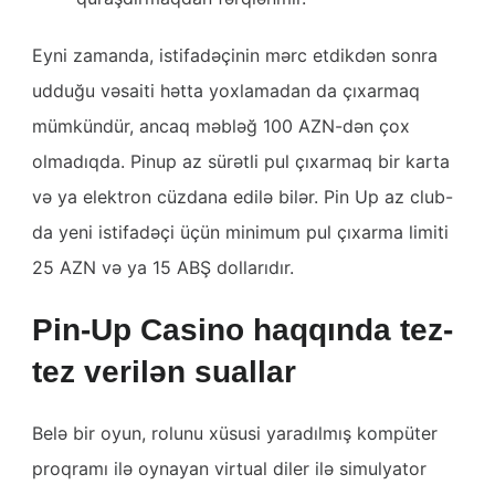
Eyni zamanda, istifadəçinin mərc etdikdən sonra
udduğu vəsaiti hətta yoxlamadan da çıxarmaq
mümkündür, ancaq məbləğ 100 AZN-dən çox
olmadıqda. Pinup az sürətli pul çıxarmaq bir karta
və ya elektron cüzdana edilə bilər. Pin Up az club-
da yeni istifadəçi üçün minimum pul çıxarma limiti
25 AZN və ya 15 ABŞ dollarıdır.
Pin-Up Casino haqqında tez-
tez verilən suallar
Belə bir oyun, rolunu xüsusi yaradılmış kompüter
proqramı ilə oynayan virtual diler ilə simulyator