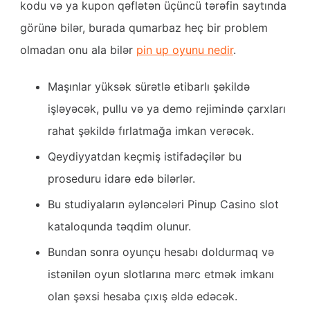
kodu və ya kupon qəflətən üçüncü tərəfin saytında
görünə bilər, burada qumarbaz heç bir problem
olmadan onu ala bilər
pin up oyunu nedir
.
Maşınlar yüksək sürətlə etibarlı şəkildə
işləyəcək, pullu və ya demo rejimində çarxları
rahat şəkildə fırlatmağa imkan verəcək.
Qeydiyyatdan keçmiş istifadəçilər bu
proseduru idarə edə bilərlər.
Bu studiyaların əyləncələri Pinup Casino slot
kataloqunda təqdim olunur.
Bundan sonra oyunçu hesabı doldurmaq və
istənilən oyun slotlarına mərc etmək imkanı
olan şəxsi hesaba çıxış əldə edəcək.