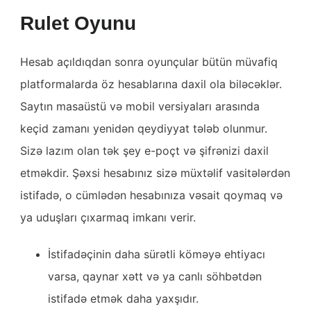
Rulet Oyunu
Hesab açıldıqdan sonra oyunçular bütün müvafiq
platformalarda öz hesablarına daxil ola biləcəklər.
Saytın masaüstü və mobil versiyaları arasında
keçid zamanı yenidən qeydiyyat tələb olunmur.
Sizə lazım olan tək şey e-poçt və şifrənizi daxil
etməkdir. Şəxsi hesabınız sizə müxtəlif vasitələrdən
istifadə, o cümlədən hesabınıza vəsait qoymaq və
ya uduşları çıxarmaq imkanı verir.
İstifadəçinin daha sürətli köməyə ehtiyacı
varsa, qaynar xətt və ya canlı söhbətdən
istifadə etmək daha yaxşıdır.