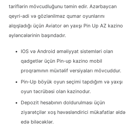
tariflərin mövcudluğunu təmin edir. Azərbaycan
qeyri-adi və gözlənilməz qumar oyunlarını
alqışladığı üçün Aviator ən yaxşı Pin Up AZ kazino
əyləncələrinin başındadır.
IOS və Android əməliyyat sistemləri olan
qadgetlər üçün Pin-up kazino mobil
proqramının müxtəlif versiyaları mövcuddur.
Pin-Up böyük oyun seçimi tapdığım və yaxşı
oyun təcrübəsi olan kazinodur.
Depozit hesabının doldurulması üçün
ziyarətçilər xoş həvəsləndirici mükafatlar əldə
edə biləcəklər.