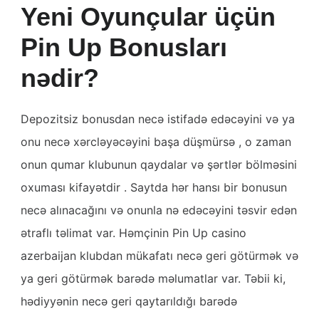
Yeni Oyunçular üçün
Pin Up Bonusları
nədir?
Depozitsiz bonusdan necə istifadə edəcəyini və ya
onu necə xərcləyəcəyini başa düşmürsə , o zaman
onun qumar klubunun qaydalar və şərtlər bölməsini
oxuması kifayətdir . Saytda hər hansı bir bonusun
necə alınacağını və onunla nə edəcəyini təsvir edən
ətraflı təlimat var. Həmçinin Pin Up casino
azerbaijan klubdan mükafatı necə geri götürmək və
ya geri götürmək barədə məlumatlar var. Təbii ki,
hədiyyənin necə geri qaytarıldığı barədə