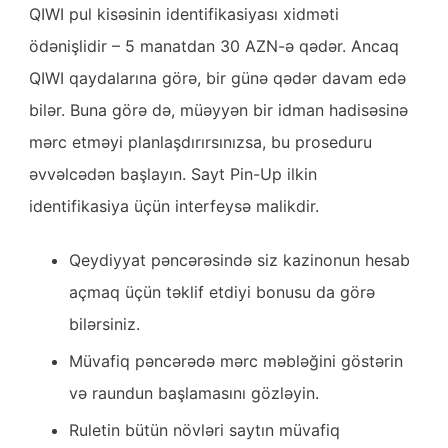
QIWI pul kisəsinin identifikasiyası xidməti
ödənişlidir – 5 manatdan 30 AZN-ə qədər. Ancaq
QIWI qaydalarına görə, bir günə qədər davam edə
bilər. Buna görə də, müəyyən bir idman hadisəsinə
mərc etməyi planlaşdırırsınızsa, bu proseduru
əvvəlcədən başlayın. Sayt Pin-Up ilkin
identifikasiya üçün interfeysə malikdir.
Qeydiyyat pəncərəsində siz kazinonun hesab
açmaq üçün təklif etdiyi bonusu da görə
bilərsiniz.
Müvafiq pəncərədə mərc məbləğini göstərin
və raundun başlamasını gözləyin.
Ruletin bütün növləri saytın müvafiq