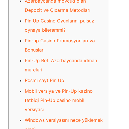
Azərbaycanda mövcud olan
Depozit və Çıxarma Metodları
Pin Up Casino Oyunlarını pulsuz
oynaya bilərəmmi?
Pin-up Casino Promosyonları və
Bonusları
Pin-Up Bet: Azərbaycanda idman
mərcləri
Rəsmi sayt Pin Up
Mobil versiya və Pin-Up kazino
tətbiqi Pin-Up casino mobil
versiyası
Windows versiyasını necə yükləmək