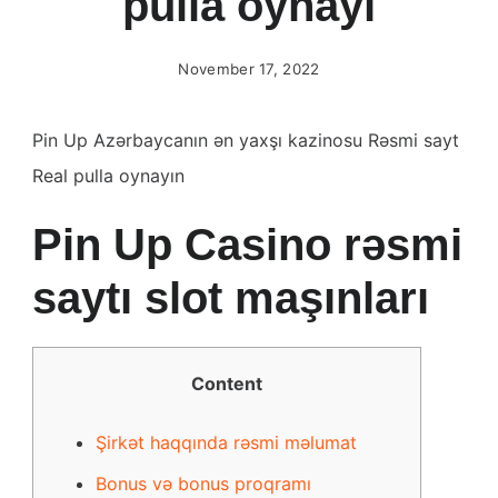
pulla oynayı
November 17, 2022
Pin Up Azərbaycanın ən yaxşı kazinosu Rəsmi sayt
Real pulla oynayın
Pin Up Casino rəsmi
saytı slot maşınları
Content
Şirkət haqqında rəsmi məlumat
Bonus və bonus proqramı