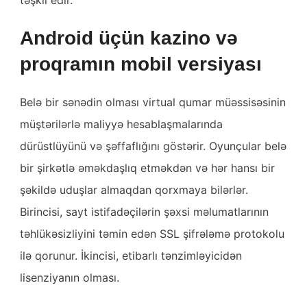
Android üçün kazino və
proqramın mobil versiyası
Belə bir sənədin olması virtual qumar müəssisəsinin
müştərilərlə maliyyə hesablaşmalarında
dürüstlüyünü və şəffaflığını göstərir. Oyunçular belə
bir şirkətlə əməkdaşlıq etməkdən və hər hansı bir
şəkildə uduşlar almaqdan qorxmaya bilərlər.
Birincisi, sayt istifadəçilərin şəxsi məlumatlarının
təhlükəsizliyini təmin edən SSL şifrələmə protokolu
ilə qorunur. İkincisi, etibarlı tənzimləyicidən
lisenziyanın olması.