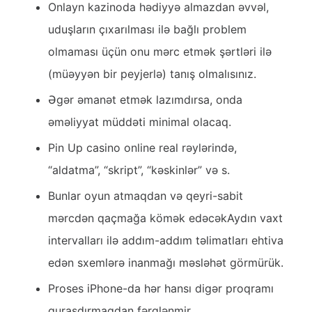
Onlayn kazinoda hədiyyə almazdan əvvəl,
uduşların çıxarılması ilə bağlı problem
olmaması üçün onu mərc etmək şərtləri ilə
(müəyyən bir peyjerlə) tanış olmalısınız.
Əgər əmanət etmək lazımdırsa, onda
əməliyyat müddəti minimal olacaq.
Pin Up casino online real rəylərində,
“aldatma”, “skript”, “kəskinlər” və s.
Bunlar oyun atmaqdan və qeyri-sabit
mərcdən qaçmağa kömək edəcəkAydın vaxt
intervalları ilə addım-addım təlimatları ehtiva
edən sxemlərə inanmağı məsləhət görmürük.
Proses iPhone-da hər hansı digər proqramı
quraşdırmaqdan fərqlənmir.