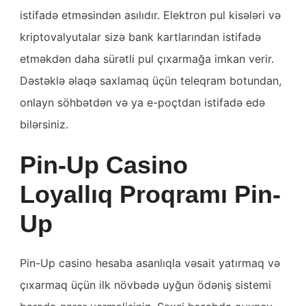
istifadə etməsindən asılıdır. Elektron pul kisələri və
kriptovalyutalar sizə bank kartlarından istifadə
etməkdən daha sürətli pul çıxarmağa imkan verir.
Dəstəklə əlaqə saxlamaq üçün teleqram botundan,
onlayn söhbətdən və ya e-poçtdan istifadə edə
bilərsiniz.
Pin-Up Casino
Loyallıq Proqramı Pin-
Up
Pin-Up casino hesaba asanlıqla vəsait yatırmaq və
çıxarmaq üçün ilk növbədə uyğun ödəniş sistemi