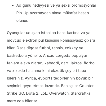
Ad günü hədiyyəsi və ya şəxsi promosyonlar
Pin-Up azerbaycan əlavə mükafat hesab
olunur.
Oyunçular uduşları istənilən bank kartına və ya
mövcud elektron pul kisəsinə komissiyasız çıxara
bilər. Əsas diqqət futbol, ​​tennis, xokkey və
basketbola yönəlib. Ancaq cərgədə populyar
fənlərə əlavə olaraq, kabaddi, dart, lakros, florbol
və xizəklə tullanma kimi ekzotik şeyləri tapa
bilərsiniz. Ayrıca, eSports tədbirlərinin böyük bir
seçimini qeyd etmək lazımdır. Bahisçilər Counter-
Strike GO, Dota 2, LoL, Overwatch, Starcraft-a
mərc edə bilərlər.