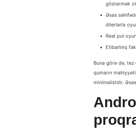
göstərmək ol
Əsas səhifədə
dilerlərlə oy
Real pul oyun
Etibarlılıq f
Buna görə də, tez-
qumarın mahiyyəti
minimalistdir. Əsas
Andro
proqr