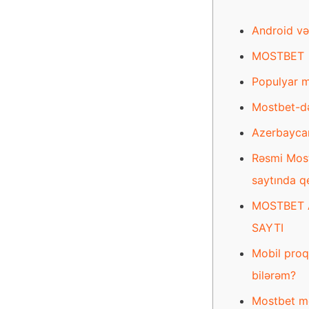
Android və
MOSTBET
Populyar m
Mostbet-də
Azerbaycan
Rəsmi Mos
saytında 
MOSTBET 
SAYTI
Mobil proq
bilərəm?
Mostbet mə