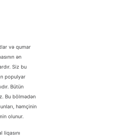
otlar və qumar
asının ən
rdır. Siz bu
ın populyar
ıdır. Bütün
iz. Bu bölmədən
unları, həmçinin
in olunur.
 liqasını