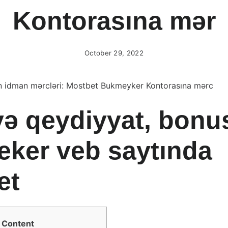
Kontorasına mər
October 29, 2022
 idman mərcləri: Mostbet Bukmeyker Kontorasına mərc
 və qeydiyyat, bonu
ker veb saytında
et
Content