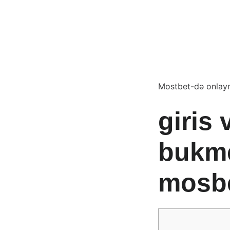
Mostbet-də onlayn
giris
bukme
mosb