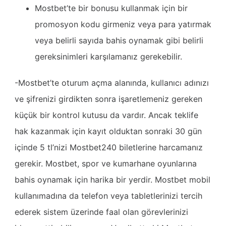
Mostbet’te bir bonusu kullanmak için bir
promosyon kodu girmeniz veya para yatırmak
veya belirli sayıda bahis oynamak gibi belirli
gereksinimleri karşılamanız gerekebilir.
-Mostbet’te oturum açma alanında, kullanıcı adınızı
ve şifrenizi girdikten sonra işaretlemeniz gereken
küçük bir kontrol kutusu da vardır. Ancak teklife
hak kazanmak için kayıt olduktan sonraki 30 gün
içinde 5 tl’nizi Mostbet240 biletlerine harcamanız
gerekir. Mostbet, spor ve kumarhane oyunlarına
bahis oynamak için harika bir yerdir. Mostbet mobil
kullanımadına da telefon veya tabletlerinizi tercih
ederek sistem üzerinde faal olan görevlerinizi