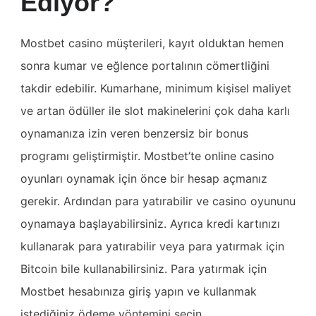
Ediyor?
Mostbet casino müşterileri, kayıt olduktan hemen
sonra kumar ve eğlence portalının cömertliğini
takdir edebilir. Kumarhane, minimum kişisel maliyet
ve artan ödüller ile slot makinelerini çok daha karlı
oynamanıza izin veren benzersiz bir bonus
programı geliştirmiştir. Mostbet’te online casino
oyunları oynamak için önce bir hesap açmanız
gerekir. Ardından para yatırabilir ve casino oyununu
oynamaya başlayabilirsiniz. Ayrıca kredi kartınızı
kullanarak para yatırabilir veya para yatırmak için
Bitcoin bile kullanabilirsiniz. Para yatırmak için
Mostbet hesabınıza giriş yapın ve kullanmak
istediğiniz ödeme yöntemini seçin.