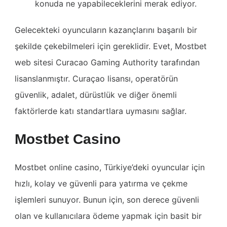
konuda ne yapabileceklerini merak ediyor.
Gelecekteki oyuncuların kazançlarını başarılı bir
şekilde çekebilmeleri için gereklidir. Evet, Mostbet
web sitesi Curacao Gaming Authority tarafından
lisanslanmıştır. Curaçao lisansı, operatörün
güvenlik, adalet, dürüstlük ve diğer önemli
faktörlerde katı standartlara uymasını sağlar.
Mostbet Casino
Mostbet online casino, Türkiye’deki oyuncular için
hızlı, kolay ve güvenli para yatırma ve çekme
işlemleri sunuyor. Bunun için, son derece güvenli
olan ve kullanıcılara ödeme yapmak için basit bir