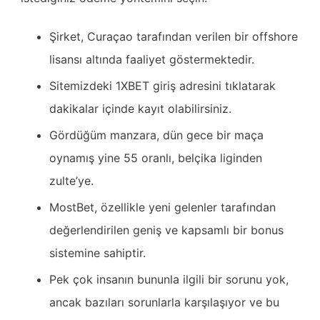
Şirket, Curaçao tarafından verilen bir offshore
lisansı altında faaliyet göstermektedir.
Sitemizdeki 1XBET giriş adresini tıklatarak
dakikalar içinde kayıt olabilirsiniz.
Gördüğüm manzara, dün gece bir maça
oynamış yine 55 oranlı, belçika liginden
zulte’ye.
MostBet, özellikle yeni gelenler tarafından
değerlendirilen geniş ve kapsamlı bir bonus
sistemine sahiptir.
Pek çok insanın bununla ilgili bir sorunu yok,
ancak bazıları sorunlarla karşılaşıyor ve bu