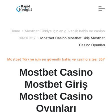
Skip
to
content
Home
Mostbet Türkiye için en güvenilir bahis ve casino
sitesi 357
Mostbet Casino Mostbet Giriş Mostbet
Casino Oyunları
Mostbet Türkiye için en güvenilir bahis ve casino sitesi 357
Mostbet Casino
Mostbet Giriş
Mostbet Casino
Oyunları