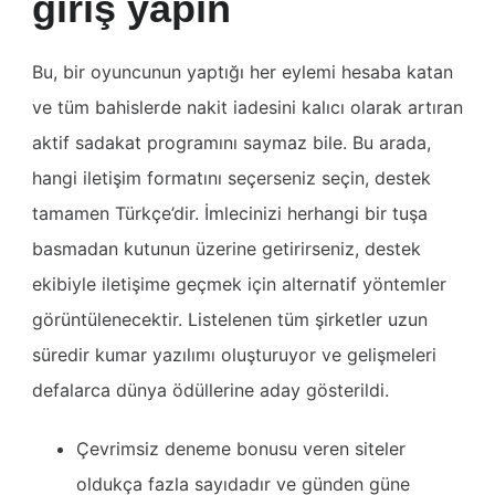
giriş yapın
Bu, bir oyuncunun yaptığı her eylemi hesaba katan
ve tüm bahislerde nakit iadesini kalıcı olarak artıran
aktif sadakat programını saymaz bile. Bu arada,
hangi iletişim formatını seçerseniz seçin, destek
tamamen Türkçe’dir. İmlecinizi herhangi bir tuşa
basmadan kutunun üzerine getirirseniz, destek
ekibiyle iletişime geçmek için alternatif yöntemler
görüntülenecektir. Listelenen tüm şirketler uzun
süredir kumar yazılımı oluşturuyor ve gelişmeleri
defalarca dünya ödüllerine aday gösterildi.
Çevrimsiz deneme bonusu veren siteler
oldukça fazla sayıdadır ve günden güne