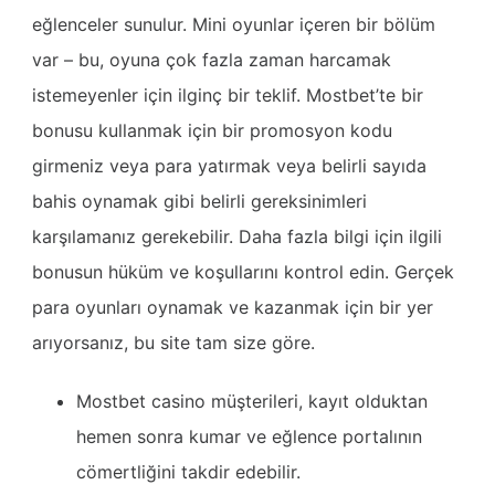
eğlenceler sunulur. Mini oyunlar içeren bir bölüm
var – bu, oyuna çok fazla zaman harcamak
istemeyenler için ilginç bir teklif. Mostbet’te bir
bonusu kullanmak için bir promosyon kodu
girmeniz veya para yatırmak veya belirli sayıda
bahis oynamak gibi belirli gereksinimleri
karşılamanız gerekebilir. Daha fazla bilgi için ilgili
bonusun hüküm ve koşullarını kontrol edin. Gerçek
para oyunları oynamak ve kazanmak için bir yer
arıyorsanız, bu site tam size göre.
Mostbet casino müşterileri, kayıt olduktan
hemen sonra kumar ve eğlence portalının
cömertliğini takdir edebilir.