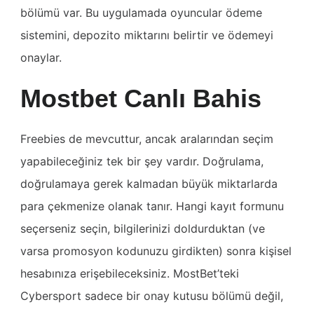
bölümü var. Bu uygulamada oyuncular ödeme
sistemini, depozito miktarını belirtir ve ödemeyi
onaylar.
Mostbet Canlı Bahis
Freebies de mevcuttur, ancak aralarından seçim
yapabileceğiniz tek bir şey vardır. Doğrulama,
doğrulamaya gerek kalmadan büyük miktarlarda
para çekmenize olanak tanır. Hangi kayıt formunu
seçerseniz seçin, bilgilerinizi doldurduktan (ve
varsa promosyon kodunuzu girdikten) sonra kişisel
hesabınıza erişebileceksiniz. MostBet’teki
Cybersport sadece bir onay kutusu bölümü değil,