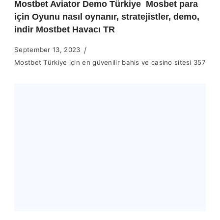
Mostbet Aviator Demo Türkiye ️ Mosbet para
için Oyunu nasıl oynanır, stratejistler, demo,
indir Mostbet Havacı TR
September 13, 2023
Mostbet Türkiye için en güvenilir bahis ve casino sitesi 357