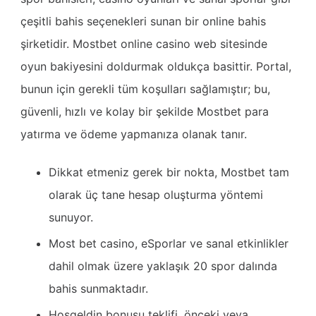
çeşitli bahis seçenekleri sunan bir online bahis
şirketidir. Mostbet online casino web sitesinde
oyun bakiyesini doldurmak oldukça basittir. Portal,
bunun için gerekli tüm koşulları sağlamıştır; bu,
güvenli, hızlı ve kolay bir şekilde Mostbet para
yatırma ve ödeme yapmanıza olanak tanır.
Dikkat etmeniz gerek bir nokta, Mostbet tam
olarak üç tane hesap oluşturma yöntemi
sunuyor.
Most bet casino, eSporlar ve sanal etkinlikler
dahil olmak üzere yaklaşık 20 spor dalında
bahis sunmaktadır.
Hoşgeldin bonusu teklifi, önceki veya