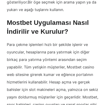
gösteriliyor.Bir öge seçmek için arama yapın ya da
yukarı ve aşağı tuşlarını kullanın.
Mostbet Uygulaması Nasıl
İndirilir ve Kurulur?
Para çekme işlemleri hızlı bir şekilde işlenir ve
oyuncular, hesaplarına para yatırmak için diğer
birkaç para yatırma yöntemi arasından seçim
yapabilir. Tüm yetişkin müşteriler, Mostbet casino
web sitesine girerek kumar ve eğlence portalının
hizmetlerini kullanabilir. Hesap açma ve gerçek
bahisler için slot makineleri açma, yalnızca on sekiz
yaşını doldurmuş müşteriler için geçerlidir. Mostbet,
spor bahisleri, casino oyunları ve sanal sporlar gibi