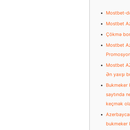
Mostbet-də
Mostbet A
Çökmə bo
Mostbet A
Promosyon
Mostbet A
Ən yaxşı b
Bukmeker 
saytında n
keçmək ol
Azerbayca
bukmeker k