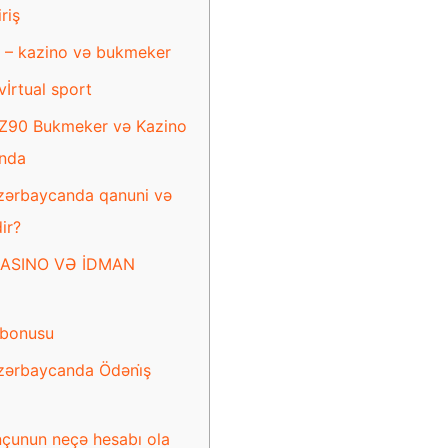
riş
 – kazino və bukmeker
İrtual sport
Z90 Bukmeker və Kazino
nda
zərbaycanda qanuni və
ir?
ASINO VƏ İDMAN
 bonusu
zərbaycanda Ödəni̇ş
nçunun neçə hesabı ola