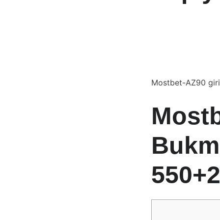
Mostbet-AZ90 giriş
Mostb
Bukme
550+