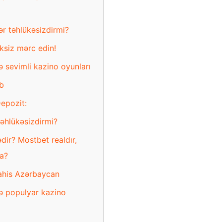
r təhlükəsizdirmi?
ksiz mərc edin!
 sevimli kazino oyunları
b
epozit:
hlükəsizdirmi?
dir? Mostbet realdır,
a?
ahis Azərbaycan
ə populyar kazino