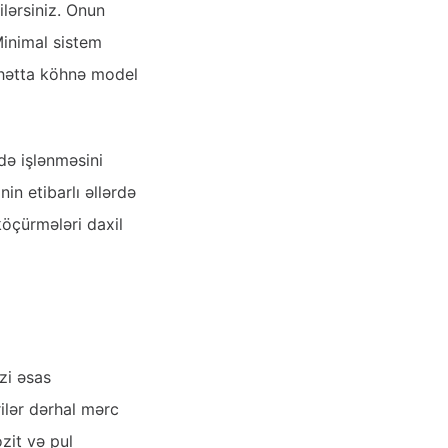
lərsiniz. Onun
Minimal sistem
, hətta köhnə model
də işlənməsini
in etibarlı əllərdə
öçürmələri daxil
zi əsas
ilər dərhal mərc
zit və pul