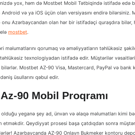
nizdə yox, həm də Mostbet Mobil Tətbiqində istifadə edə bi
Android və ya iOS üçün olan versiyasını endirə bilərsiniz. 
ə onu Azərbaycandan olan hər bir istifadəçi quraşdıra bilər
belə
mostbet
.
ri məlumatlarını qorumaq və əməliyyatların təhlükəsiz şəkil
hlükəsiz texnologiyadan istifadə edir. Müştərilər vəsaitlərin
bilərlər. Mostbet AZ-90 Visa, Mastercard, PayPal və bank k
əniş üsullarını qəbul edir.
 Az-90 Mobil Proqramı
i olduğu yeganə şey ad, ünvan və əlaqə məlumatları kimi bə
m etməkdir. Qeydiyyat prosesi başa çatdıqdan sonra müştər
lərlər! Azərbaycanda AZ-90 Onlayn Bukmeker kontoru depo