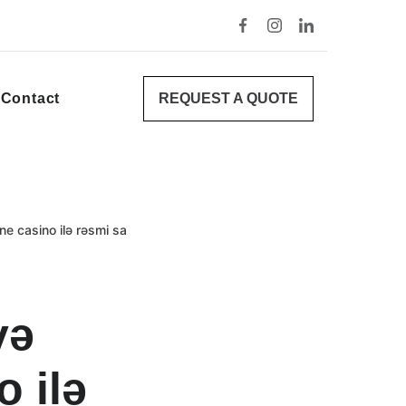
REQUEST A QUOTE
Contact
e casino ilə rəsmi sa
və
o ilə