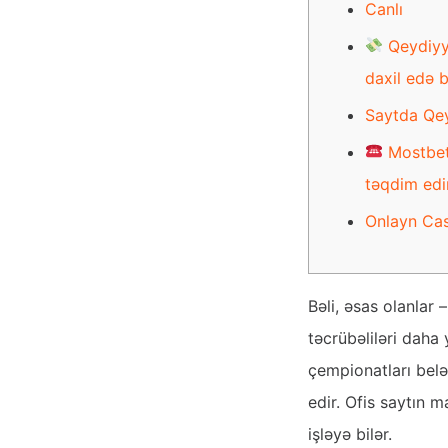
Canlı
Qeydiyy
daxil edə 
Saytda Qe
Mostbet 
təqdim edi
Onlayn Ca
Bəli, əsas olanlar
təcrübəliləri daha
çempionatları belə
edir. Ofis saytın 
işləyə bilər.