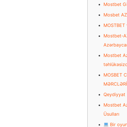
Mostbet Gi
Mosbet AZ
MOSTBET v
Mostbet-A
Azərbayca
Mostbet A
təhlükəsizd
MOSBET C
MƏRCLƏRİ
Qeydiyyat
Mostbet A
Üsulları
Bir oyu