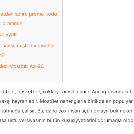
atdan sonra promo kodu
bilərəmmi?
ydiyyat
hansı müştəri xidmətini
r?
sino Mostbet Az-90
 – futbol, basketbol, xokkey təmsil olunur. Ancaq rəsmdəki ha
 yaxşı heyran edir. MostBet nəhənglərlə birlikdə ən populya
 tutmağa çalışır. Bu, daha çox insan üçün onlayn bukmeker
masa üstü versiyasının bütün xüsusiyyətlərini qorumaqla mob