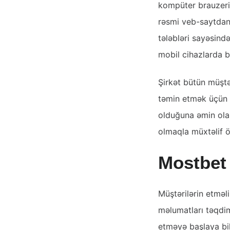
kompüter brauzeri
rəsmi veb-saytdan 
tələbləri sayəsind
mobil cihazlarda 
Şirkət bütün müştə
təmin etmək üçün tə
olduğuna əmin ola 
olmaqla müxtəlif öd
Mostbet
Müştərilərin etməl
məlumatları təqdi
etməyə başlaya bi