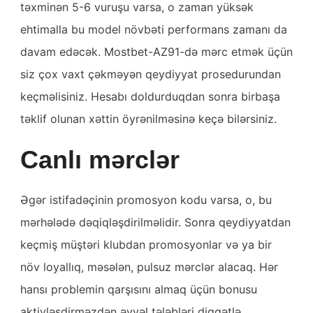
təxminən 5-6 vuruşu varsa, o zaman yüksək
ehtimalla bu model növbəti performans zamanı da
davam edəcək. Mostbet-AZ91-də mərc etmək üçün
siz çox vaxt çəkməyən qeydiyyat prosedurundan
keçməlisiniz. Hesabı doldurduqdan sonra birbaşa
təklif olunan xəttin öyrənilməsinə keçə bilərsiniz.
Canlı mərclər
Əgər istifadəçinin promosyon kodu varsa, o, bu
mərhələdə dəqiqləşdirilməlidir. Sonra qeydiyyatdan
keçmiş müştəri klubdan promosyonlar və ya bir
növ loyallıq, məsələn, pulsuz mərclər alacaq. Hər
hansı problemin qarşısını almaq üçün bonusu
aktivləşdirməzdən əvvəl tələbləri diqqətlə