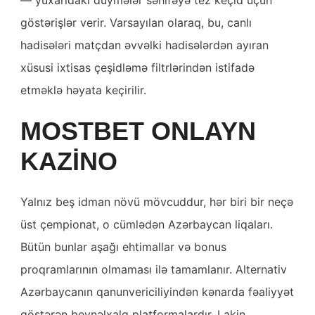
göstərişlər verir. Varsayılan olaraq, bu, canlı
hadisələri matçdan əvvəlki hadisələrdən ayıran
xüsusi ixtisas çeşidləmə filtrlərindən istifadə
etməklə həyata keçirilir.
MOSTBET ONLAYN
KAZİNO
Yalnız beş idman növü mövcuddur, hər biri bir neçə
üst çempionat, o cümlədən Azərbaycan liqaları.
Bütün bunlar aşağı ehtimallar və bonus
proqramlarının olmaması ilə tamamlanır. Alternativ
Azərbaycanın qanunvericiliyindən kənarda fəaliyyət
göstərən beynəlxalq platformalardır. Lakin