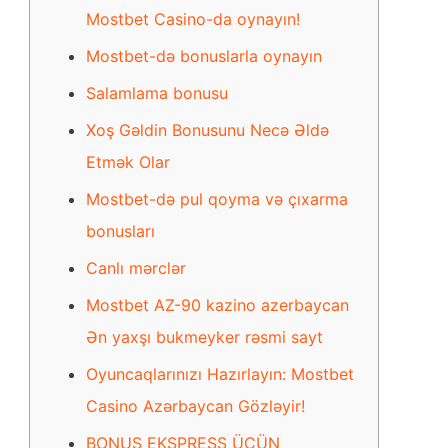
Mostbet Casino-da oynayın!
Mostbet-də bonuslarla oynayın
Salamlama bonusu
Xoş Gəldin Bonusunu Necə Əldə
Etmək Olar
Mostbet-də pul qoyma və çıxarma
bonusları
Canlı mərclər
Mostbet AZ-90 kazino azerbaycan
Ən yaxşı bukmeyker rəsmi sayt
Oyuncaqlarınızı Hazırlayın: Mostbet
Casino Azərbaycan Gözləyir!
BONUS EKSPRESS ÜÇÜN