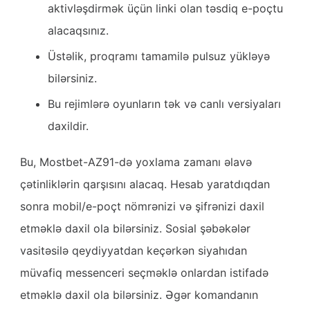
aktivləşdirmək üçün linki olan təsdiq e-poçtu
alacaqsınız.
Üstəlik, proqramı tamamilə pulsuz yükləyə
bilərsiniz.
Bu rejimlərə oyunların tək və canlı versiyaları
daxildir.
Bu, Mostbet-AZ91-də yoxlama zamanı əlavə
çətinliklərin qarşısını alacaq. Hesab yaratdıqdan
sonra mobil/e-poçt nömrənizi və şifrənizi daxil
etməklə daxil ola bilərsiniz. Sosial şəbəkələr
vasitəsilə qeydiyyatdan keçərkən siyahıdan
müvafiq messenceri seçməklə onlardan istifadə
etməklə daxil ola bilərsiniz. Əgər komandanın