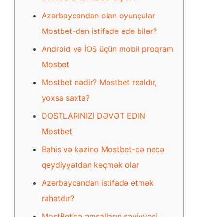
Azərbaycandan olan oyunçular
Mostbet-dən istifadə edə bilər?
Android və İOS üçün mobil proqram
Mosbet
Mostbet nədir? Mostbet realdır,
yoxsa saxta?
DOSTLARINIZI DƏVƏT EDIN
Mostbet
Bahis və kazino Mostbet-də necə
qeydiyyatdan keçmək olar
Azərbaycandan istifadə etmək
rahatdır?
MostBet’də əmsalların səviyyəsi