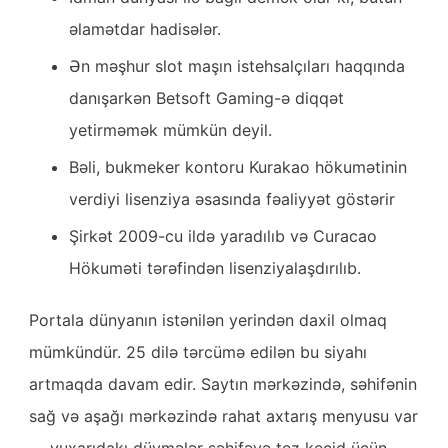
əlamətdar hadisələr.
Ən məşhur slot maşın istehsalçıları haqqında
danışarkən Betsoft Gaming-ə diqqət
yetirməmək mümkün deyil.
Bəli, bukmeker kontoru Kurakao hökumətinin
verdiyi lisenziya əsasında fəaliyyət göstərir
Şirkət 2009-cu ildə yaradılıb və Curacao
Hökuməti tərəfindən lisenziyalaşdırılıb.
Portala dünyanın istənilən yerindən daxil olmaq
mümkündür. 25 dilə tərcümə edilən bu siyahı
artmaqda davam edir. Saytın mərkəzində, səhifənin
sağ və aşağı mərkəzində rahat axtarış menyusu var
— yuxarıdakı düymələr səhifəyə tez keçid üçün