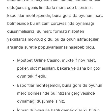
olduğunuz geniş limitlərlə mərc edə bilərsiniz.
Esportlar möhtəşəmdir, buna görə də oyunun mərc
bölməsində bu intizam çərçivəsində oynamağı
düşünməlisiniz. Bu mərc formatı nisbətən
yaxınlarda mövcud oldu, bu da onun istifadəçilər
arasında sürətlə populyarlaşmasınasəbəb oldu.
Mostbet Online Casino, müxtəlif növ rulet,
poker, slot maşınları, bakara və daha bir çox
oyun təklif edir.
Esportlar möhtəşəmdir, buna görə də oyunun
mərc bölməsində bu intizam çərçivəsində
oynamağı düşünməlisiniz.
İdman dünyası ilə bağlı demək olar ki, bütün