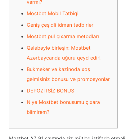
varmı?
Mostbet Mobil Tətbiqi
Geniş çeşidli idman tədbirləri
Mostbet pul çıxarma metodları
Qələbəylə birləşin: Mostbet
Azərbaycanda uğuru qeyd edir!
Bukmeker və kazinoda xoş
gəlmisiniz bonusu və promosyonlar
DEPOZİTSİZ BONUS
Niyə Mostbet bonusumu çıxara
bilmirəm?
Mostbet AZ 91 saytında siz mütləq istifadə etməli