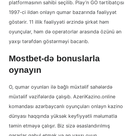
platformasının sahibi seçilib. Play’n GO tərtibatçısı
1997-ci ildən onlayn qumar bazarında fəaliyyət
göstərir. 11 illik fəaliyyəti ərzində şirkət həm
oyunçular, həm də operatorlar arasında özünü ən
yaxşı tərəfdən göstərməyi bacarıb.
Mostbet-də bonuslarla
oynayın
O, qumar oyunları ilə bağlı müxtəlif sahələrdə
müxtəlif vəzifələrdə çalışıb. AzeriKazino.online
komandası azərbaycanlı oyunçuları onlayn kazino
dünyası haqqında yüksək keyfiyyətli məlumatla
təmin etməyə çalışır. Biz sizə əsaslandırılmış
qərarlar qəbul etmək və ən yaxşı oyun