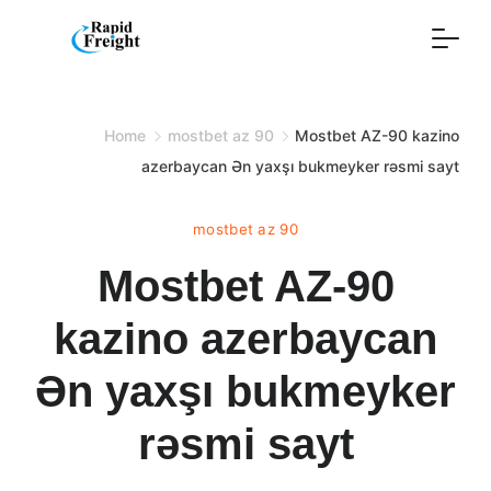
Skip
to
content
Home
mostbet az 90
Mostbet AZ-90 kazino
azerbaycan Ən yaxşı bukmeyker rəsmi sayt
mostbet az 90
Mostbet AZ-90
kazino azerbaycan
Ən yaxşı bukmeyker
rəsmi sayt