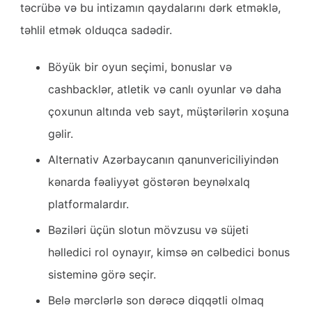
təcrübə və bu intizamın qaydalarını dərk etməklə,
təhlil etmək olduqca sadədir.
Böyük bir oyun seçimi, bonuslar və
cashbacklər, atletik və canlı oyunlar və daha
çoxunun altında veb sayt, müştərilərin xoşuna
gəlir.
Alternativ Azərbaycanın qanunvericiliyindən
kənarda fəaliyyət göstərən beynəlxalq
platformalardır.
Bəziləri üçün slotun mövzusu və süjeti
həlledici rol oynayır, kimsə ən cəlbedici bonus
sisteminə görə seçir.
Belə mərclərlə son dərəcə diqqətli olmaq