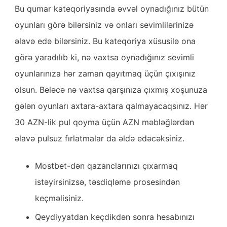
Bu qumar kateqoriyasında əvvəl oynadığınız bütün
oyunları görə bilərsiniz və onları sevimlilərinizə
əlavə edə bilərsiniz. Bu kateqoriya xüsusilə ona
görə yaradılıb ki, nə vaxtsa oynadığınız sevimli
oyunlarınıza hər zaman qayıtmaq üçün çıxışınız
olsun. Beləcə nə vaxtsa qarşınıza çıxmış xoşunuza
gələn oyunları axtara-axtara qalmayacaqsınız. Hər
30 AZN-lik pul qoyma üçün AZN məbləğlərdən
əlavə pulsuz fırlatmalar da əldə edəcəksiniz.
Mostbet-dən qazanclarınızı çıxarmaq
istəyirsinizsə, təsdiqləmə prosesindən
keçməlisiniz.
Qeydiyyatdan keçdikdən sonra hesabınızı