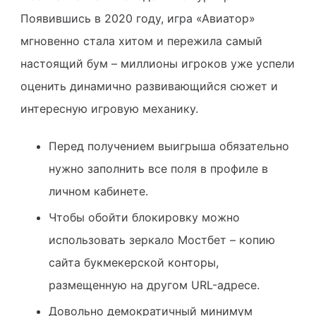
Появившись в 2020 году, игра «Авиатор»
мгновенно стала хитом и пережила самый
настоящий бум – миллионы игроков уже успели
оценить динамично развивающийся сюжет и
интересную игровую механику.
Перед получением выигрыша обязательно
нужно заполнить все поля в профиле в
личном кабинете.
Чтобы обойти блокировку можно
использовать зеркало Мостбет – копию
сайта букмекерской конторы,
размещенную на другом URL-адресе.
Довольно демократичный минимум