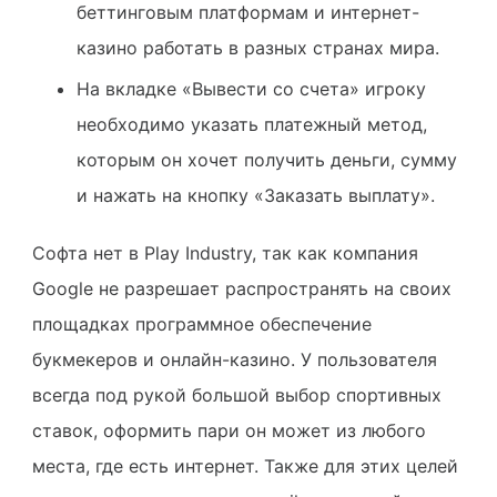
беттинговым платформам и интернет-
казино работать в разных странах мира.
На вкладке «Вывести со счета» игроку
необходимо указать платежный метод,
которым он хочет получить деньги, сумму
и нажать на кнопку «Заказать выплату».
Софта нет в Play Industry, так как компания
Google не разрешает распространять на своих
площадках программное обеспечение
букмекеров и онлайн-казино. У пользователя
всегда под рукой большой выбор спортивных
ставок, оформить пари он может из любого
места, где есть интернет. Также для этих целей