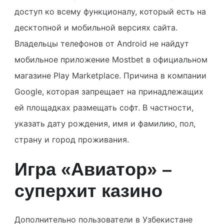
доступ ко всему функционалу, который есть на
десктопной и мобильной версиях сайта.
Владельцы телефонов от Android не найдут
мобильное приложение Mostbet в официальном
магазине Play Marketplace. Причина в компании
Google, которая запрещает на принадлежащих
ей площадках размещать софт. В частности,
указать дату рождения, имя и фамилию, пол,
страну и город проживания.
Игра «Авиатор» –
суперхит казино
Дополнительно пользователи в Узбекистане