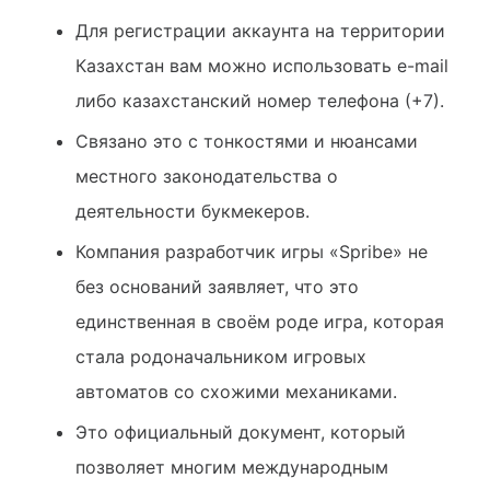
Для регистрации аккаунта на территории
Казахстан вам можно использовать e-mail
либо казахстанский номер телефона (+7).
Связано это с тонкостями и нюансами
местного законодательства о
деятельности букмекеров.
Компания разработчик игры «Spribe» не
без оснований заявляет, что это
единственная в своём роде игра, которая
стала родоначальником игровых
автоматов со схожими механиками.
Это официальный документ, который
позволяет многим международным