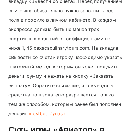
вкладку «Вывести со счета». Перед получением
выигрыша обязательно нужно заполнить все
поля в профиле в личном кабинете. В каждом
экспрессе должно быть не менее трех
спортивных событий с коэффициентами не
ниже 1, 45 oaxacaculinarytours.com. На вкладке
«Вывести со счета» игроку необходимо указать
платежный метод, которым он хочет получить
деньги, сумму и нажать на кнопку «Заказать
выплату». Обратите внимание, что выводить
средства пользователю разрешается только
тем же способом, которым ранее был пополнен
депозит
mostbet o’ynash
.
Суть игры «Авиатор» в