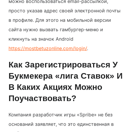
можно воспользоваться email-рассылкой,
просто указав адрес своей электронной почты
в профиле. Для этого на мобильной версии
сайта нужно вызвать гамбургер-меню и
кликнуть на значок Android
https://mostbetuzonline.com/login/
.
Как Зарегистрироваться У
Букмекера «лига Ставок» И
В Каких Акциях Можно
Поучаствовать?
Компания разработчик игры «Spribe» не без
оснований заявляет, что это единственная в