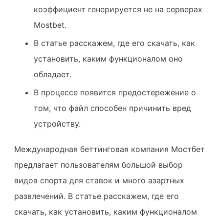
коэффициент генерируется не на серверах
Mostbet.
В статье расскажем, где его скачать, как
установить, каким функционалом оно
обладает.
В процессе появится предостережение о
том, что файл способен причинить вред
устройству.
Международная беттинговая компания Мостбет
предлагает пользователям большой выбор
видов спорта для ставок и много азартных
развлечений. В статье расскажем, где его
скачать, как установить, каким функционалом