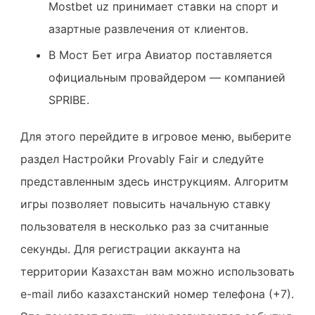
Mostbet uz принимает ставки на спорт и
азартные развлечения от клиентов.
В Мост Бет игра Авиатор поставляется
официальным провайдером — компанией
SPRIBE.
Для этого перейдите в игровое меню, выберите
раздел Настройки Provably Fair и следуйте
представленным здесь инструкциям. Алгоритм
игры позволяет повысить начальную ставку
пользователя в несколько раз за считанные
секунды. Для регистрации аккаунта на
территории Казахстан вам можно использовать
e-mail либо казахстанский номер телефона (+7).