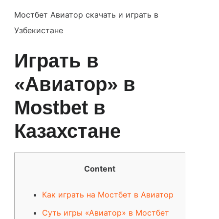
Мостбет Авиатор скачать и играть в
Узбекистане
Играть в
«Авиатор» в
Mostbet в
Казахстане
Content
Как играть на Мостбет в Авиатор
Суть игры «Авиатор» в Мостбет