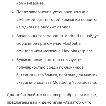
комментариев.
После завершения установки ярлык с
эмблемой беттинговой компании появится
на одном из рабочих столов.
Владельцы телефонов от Android не найдут
мобильное приложение Mostbet в
официальном магазине Play Marketplace.
Букмекерская контора пользуется
популярностью среди поклонников
беттинга и гемблинга, поэтому для многих
актуально скачать Mostbet в Узбекистане.
Для любителей же сначала разобраться в игре,
предлагаем вам и демо игры «Авиатор», что