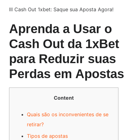
lll Cash Out 1xbet: Saque sua Aposta Agora!
Aprenda a Usar o
Cash Out da 1xBet
para Reduzir suas
Perdas em Apostas
Content
Quais são os inconvenientes de se
retirar?
Tipos de apostas