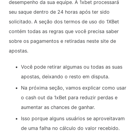
desempenho da sua equipe. A 1xbet processará
seu saque dentro de 24 horas após ter sido
solicitado. A seção dos termos de uso do 1XBet
contém todas as regras que você precisa saber
sobre os pagamentos e retiradas neste site de
apostas.
Você pode retirar algumas ou todas as suas
apostas, deixando o resto em disputa.
Na próxima seção, vamos explicar como usar
o cash out da 1xBet para reduzir perdas e
aumentar as chances de ganhar.
Isso porque alguns usuários se aproveitavam
de uma falha no cálculo do valor recebido.