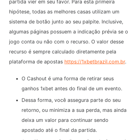
partida vier em seu favor. Para esta primeira
hipótese, todas as melhores casas utilizam um
sistema de botão junto ao seu palpite. Inclusive,
algumas páginas possuem a indicação prévia se o
jogo conta ou não com o recurso. O valor desse
recurso é sempre calculado diretamente pela
plataforma de apostas
https://1xbetbrazil.com.br
.
O Cashout é uma forma de retirar seus
ganhos 1xbet antes do final de um evento.
Dessa forma, você assegura parte do seu
retorno, ou minimiza a sua perda, mas ainda
deixa um valor para continuar sendo
apostado até o final da partida.