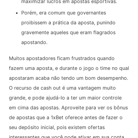
maximizar lucros em apostas esportivas.
Porém, era comum que governantes
proibissem a prática da aposta, punindo
gravemente aqueles que eram flagrados
apostando.
Muitos apostadores ficam frustrados quando
fazem uma aposta, e durante o jogo o time no qual
apostaram acaba não tendo um bom desempenho.
O recurso de cash out é uma vantagem muito
grande, e pode ajudá-lo a ter um maior controle
em cima das apostas. Aproveite para ver os bônus
de apostas que a 1xBet oferece antes de fazer o
seu depósito inicial, pois existem ofertas
interessantes que você pode ativar em sua conta.