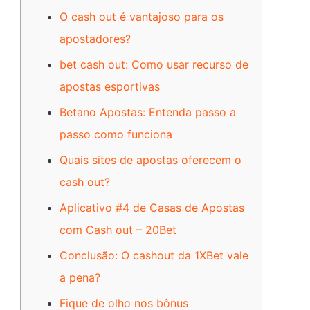
O cash out é vantajoso para os
apostadores?
bet cash out: Como usar recurso de
apostas esportivas
Betano Apostas: Entenda passo a
passo como funciona
Quais sites de apostas oferecem o
cash out?
Aplicativo #4 de Casas de Apostas
com Cash out – 20Bet
Conclusão: O cashout da 1XBet vale
a pena?
Fique de olho nos bônus