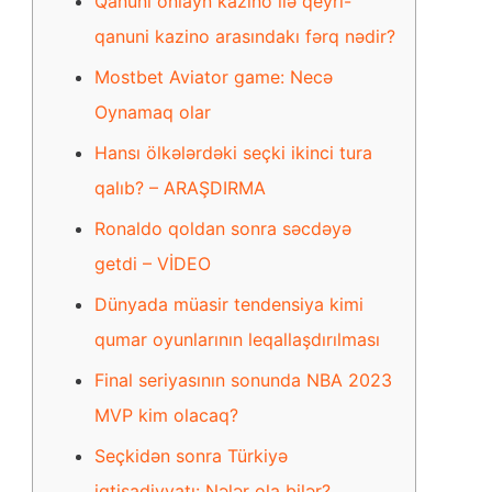
Qanuni onlayn kazino ilə qeyri-
qanuni kazino arasındakı fərq nədir?
Mostbet Aviator game: Necə
Oynamaq olar
Hansı ölkələrdəki seçki ikinci tura
qalıb? – ARAŞDIRMA
Ronaldo qoldan sonra səcdəyə
getdi – VİDEO
Dünyada müasir tendensiya kimi
qumar oyunlarının leqallaşdırılması
Final seriyasının sonunda NBA 2023
MVP kim olacaq?
Seçkidən sonra Türkiyə
iqtisadiyyatı: Nələr ola bilər?