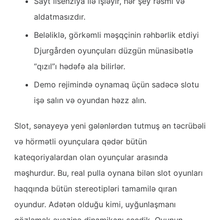
Sayt lisenziya ilə işləyir, hər şey rəsmi və
aldatmasızdır.
Beləliklə, görkəmli məşqçinin rəhbərlik etdiyi
Djurgården oyunçuları düzgün münasibətlə
“qızıl”ı hədəfə ala bilirlər.
Demo rejimində oynamaq üçün sadəcə slotu
işə salın və oyundan həzz alın.
Slot, sənayeyə yeni gələnlərdən tutmuş ən təcrübəli
və hörmətli oyunçulara qədər bütün
kateqoriyalardan olan oyunçular arasında
məşhurdur. Bu, real pulla oynana bilən slot oyunları
haqqında bütün stereotipləri tamamilə qıran
oyundur. Adətən olduğu kimi, uyğunlaşmanı
gözləmək əvəzinə dinamikanı seçdik. Oyunun