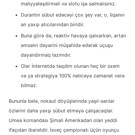
maliyyələşdirməli və slotu işə salmalısınız.
Durantın sübut edəcəyi çox şey var, o, liqanın
ən yaxşı atıcılarından biridir.
Buna görə də, reaktiv havaya qalxarkən, artan
əmsalın dəyərini müşahidə edərək uçuşu
dayandırmaq lazımdır.
Olar İnternetdə təqdim olunan heç bir sxem
və ya strategiya 100% nəticəyə zəmanət verə
bilməz.
Bununla belə, nokaut döyüşlərində yaşıl-sarılar
özlərini daha yaxşı sübut etməyə çalışacaqlar.
Umea komandası Şimali Amerikadan olan yeddi
ifaçıdan ibarətdir. İsveç çempionatı üçün oyunçu