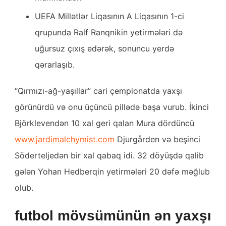
UEFA Millətlər Liqasının A Liqasının 1-ci
qrupunda Ralf Ranqnikin yetirmələri də
uğursuz çıxış edərək, sonuncu yerdə
qərarlaşıb.
“Qırmızı-ağ-yaşıllar” cari çempionatda yaxşı
görünürdü və onu üçüncü pillədə başa vurub. İkinci
Björklevendən 10 xal geri qalan Mura dördüncü
www.jardimalchymist.com
Djurgården və beşinci
Söderteljedən bir xal qabaq idi. 32 döyüşdə qalib
gələn Yohan Hedberqin yetirmələri 20 dəfə məğlub
olub.
futbol mövsümünün ən yaxşı