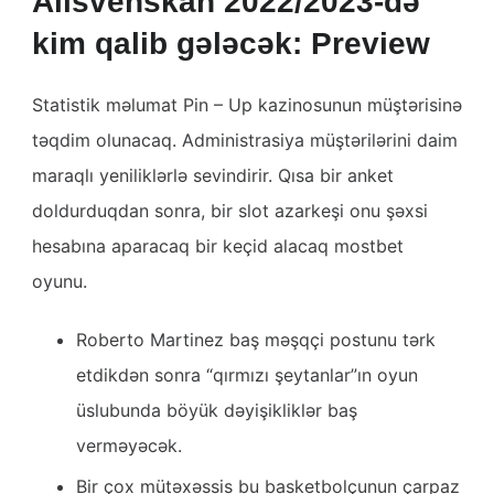
Allsvenskan 2022/2023-də
kim qalib gələcək: Preview
Statistik məlumat Pin – Up kazinosunun müştərisinə
təqdim olunacaq. Administrasiya müştərilərini daim
maraqlı yeniliklərlə sevindirir. Qısa bir anket
doldurduqdan sonra, bir slot azarkeşi onu şəxsi
hesabına aparacaq bir keçid alacaq mostbet
oyunu.
Roberto Martinez baş məşqçi postunu tərk
etdikdən sonra “qırmızı şeytanlar”ın oyun
üslubunda böyük dəyişikliklər baş
verməyəcək.
Bir çox mütəxəssis bu basketbolçunun çarpaz