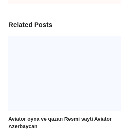
Related Posts
Aviator oyna və qazan Rəsmi sayti Aviator
Azerbaycan