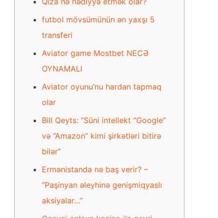
Qıza nə hədiyyə etmək olar?
futbol mövsümünün ən yaxşı 5
transferi
Aviator game Mostbet NECƏ
OYNAMALI
Aviator oyunu’nu hardan tapmaq
olar
Bill Qeyts: “Süni intellekt “Google”
və “Amazon” kimi şirkətləri bitirə
bilər”
Ermənistanda nə baş verir? –
“Paşinyan əleyhinə genişmiqyaslı
aksiyalar…”