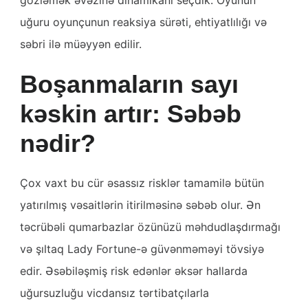
uğuru oyunçunun reaksiya sürəti, ehtiyatlılığı və
səbri ilə müəyyən edilir.
Boşanmaların sayı
kəskin artır: Səbəb
nədir?
Çox vaxt bu cür əsassız risklər tamamilə bütün
yatırılmış vəsaitlərin itirilməsinə səbəb olur. Ən
təcrübəli qumarbazlar özünüzü məhdudlaşdırmağı
və şıltaq Lady Fortune-ə güvənməməyi tövsiyə
edir. Əsəbiləşmiş risk edənlər əksər hallarda
uğursuzluğu vicdansız tərtibatçılarla