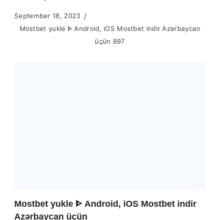
September 18, 2023
Mostbet yukle ᐈ Android, iOS Mostbet indir Azərbaycan
üçün 897
Mostbet yukle ᐈ Android, iOS Mostbet indir
Azərbaycan üçün