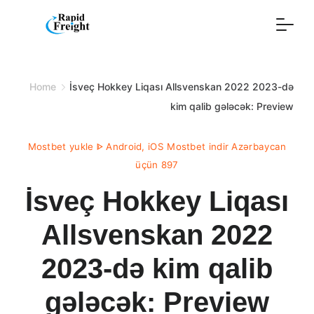
Skip
to
content
Home
İsveç Hokkey Liqası Allsvenskan 2022 2023-də
kim qalib gələcək: Preview
Mostbet yukle ᐈ Android, iOS Mostbet indir Azərbaycan
üçün 897
İsveç Hokkey Liqası
Allsvenskan 2022
2023-də kim qalib
gələcək: Preview