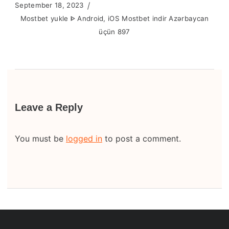
September 18, 2023
Mostbet yukle ᐈ Android, iOS Mostbet indir Azərbaycan
üçün 897
Leave a Reply
You must be
logged in
to post a comment.