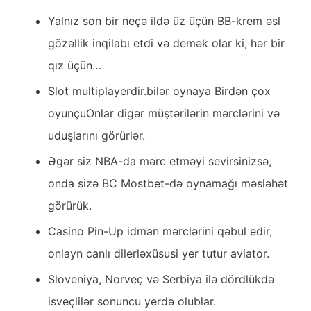
Yalnız son bir neçə ildə üz üçün BB-krem əsl
gözəllik inqilabı etdi və demək olar ki, hər bir
qız üçün…
Slot multiplayerdir.bilər oynaya Birdən çox
oyunçuOnlar digər müştərilərin mərclərini və
uduşlarını görürlər.
Əgər siz NBA-da mərc etməyi sevirsinizsə,
onda sizə BC Mostbet-də oynamağı məsləhət
görürük.
Casino Pin-Up idman mərclərini qəbul edir,
onlayn canlı dilerləxüsusi yer tutur aviator.
Sloveniya, Norveç və Serbiya ilə dördlükdə
isveçlilər sonuncu yerdə olublar.