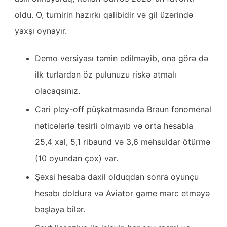
oldu. O, turnirin hazırkı qalibidir və gil üzərində
yaxşı oynayır.
Demo versiyası təmin edilməyib, ona görə də
ilk turlardan öz pulunuzu riskə atmalı
olacaqsınız.
Cari pley-off püşkatmasında Braun fenomenal
nəticələrlə təsirli olmayıb və orta hesabla
25,4 xal, 5,1 ribaund və 3,6 məhsuldar ötürmə
(10 oyundan çox) var.
Şəxsi hesaba daxil olduqdan sonra oyunçu
hesabı doldura və Aviator game mərc etməyə
başlaya bilər.