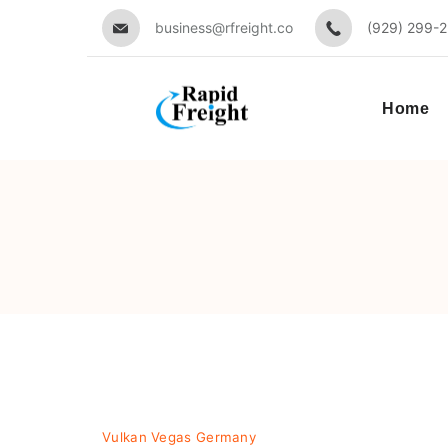
Skip
business@rfreight.co
(929) 299-
to
content
Home
Vulkan Vegas Germany