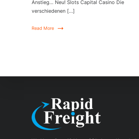
Anstieg… Neu! Slots Capital Casino Die
verschiedenen […]
Read More