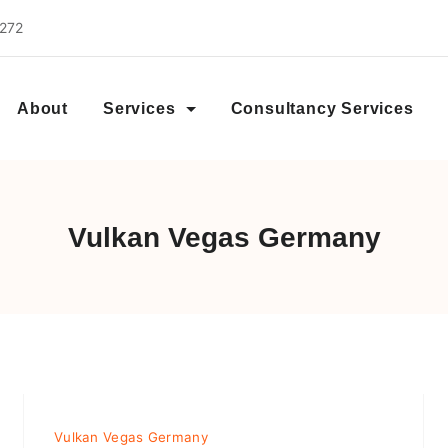
2272
About
Services
Consultancy Services
Vulkan Vegas Germany
Vulkan Vegas Germany