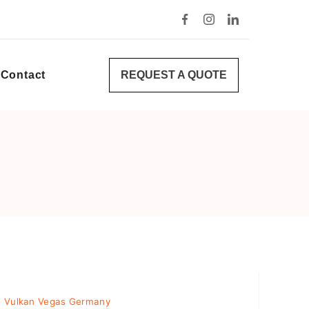
REQUEST A QUOTE
Contact
Vulkan Vegas Germany