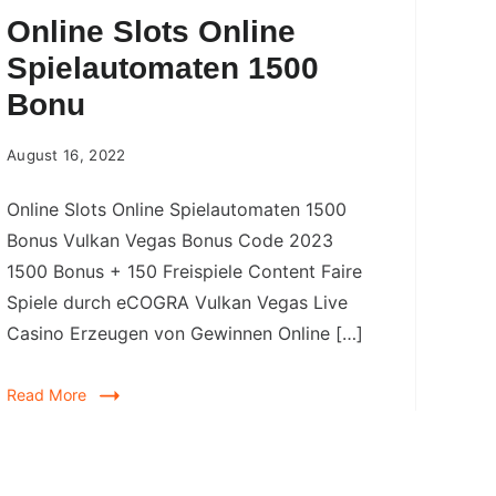
Online Slots Online
Spielautomaten 1500
Bonu
August 16, 2022
Online Slots Online Spielautomaten 1500
Bonus Vulkan Vegas Bonus Code 2023 ️
1500 Bonus + 150 Freispiele Content Faire
Spiele durch eCOGRA Vulkan Vegas Live
Casino Erzeugen von Gewinnen Online […]
Read More