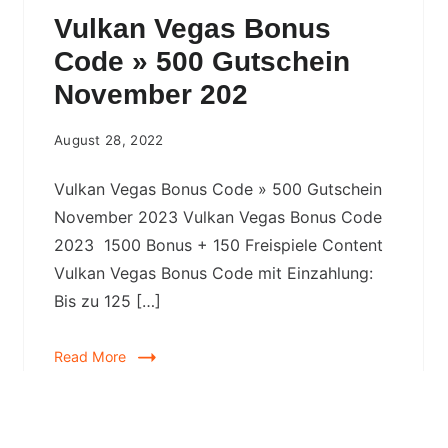
Vulkan Vegas Bonus
Code » 500 Gutschein
November 202
August 28, 2022
Vulkan Vegas Bonus Code » 500 Gutschein
November 2023 Vulkan Vegas Bonus Code
2023 ️ 1500 Bonus + 150 Freispiele Content
Vulkan Vegas Bonus Code mit Einzahlung:
Bis zu 125 […]
Read More