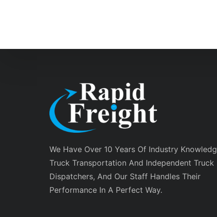
We Have Over 10 Years Of Industry Knowledg
Truck Transportation And Independent Truck
Dispatchers, And Our Staff Handles Their
Performance In A Perfect Way.