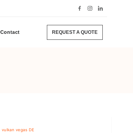
REQUEST A QUOTE
Contact
vulkan vegas DE