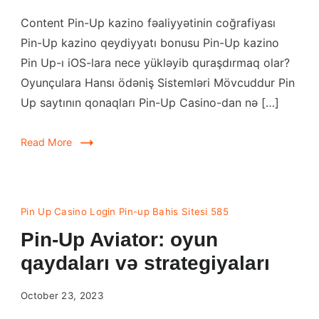
Content Pin-Up kazino fəaliyyətinin coğrafiyası
Pin-Up kazino qeydiyyatı bonusu Pin-Up kazino
Pin Up-ı iOS-lara nece yükləyib quraşdırmaq olar?
Oyunçulara Hansı ödəniş Sistemləri Mövcuddur Pin
Up saytının qonaqları Pin-Up Casino-dan nə […]
Read More
Pin Up Casino Login Pin-up Bahis Sitesi 585
Pin-Up Aviator: oyun
qaydaları və strategiyaları
October 23, 2023