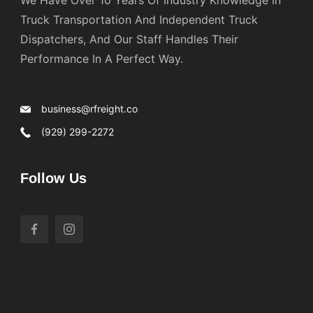
We Have Over 10 Years Of Industry Knowledge In
Truck Transportation And Independent Truck
Dispatchers, And Our Staff Handles Their
Performance In A Perfect Way.
business@rfreight.co
(929) 299-2272
Follow Us