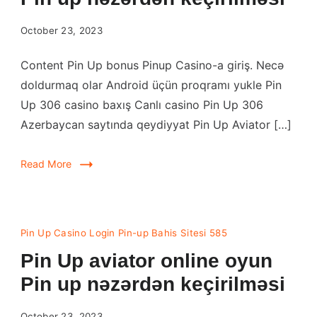
October 23, 2023
Content Pin Up bonus Pinup Casino-a giriş. Necə
doldurmaq olar Android üçün proqramı yukle Pin
Up 306 casino baxış Canlı casino Pin Up 306
Azerbaycan saytında qeydiyyat Pin Up Aviator […]
Read More
Pin Up Casino Login Pin-up Bahis Sitesi 585
Pin Up aviator️ online oyun
Pin up nəzərdən keçirilməsi
October 23, 2023