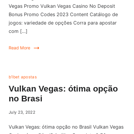
Vegas Promo Vulkan Vegas Casino No Deposit
Bonus Promo Codes 2023 Content Catálogo de
jogos: variedade de opções Corra para apostar
com […]
Read More
b1bet apostas
Vulkan Vegas: ótima opção
no Brasi
July 23, 2022
Vulkan Vegas: ótima opção no Brasil Vulkan Vegas