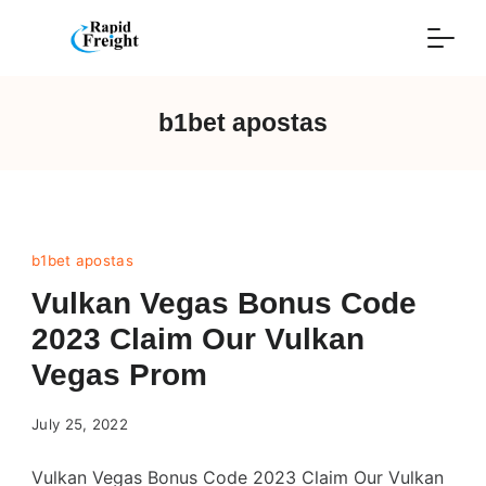
Skip
to
content
b1bet apostas
b1bet apostas
Vulkan Vegas Bonus Code
2023 Claim Our Vulkan
Vegas Prom
July 25, 2022
Vulkan Vegas Bonus Code 2023 Claim Our Vulkan