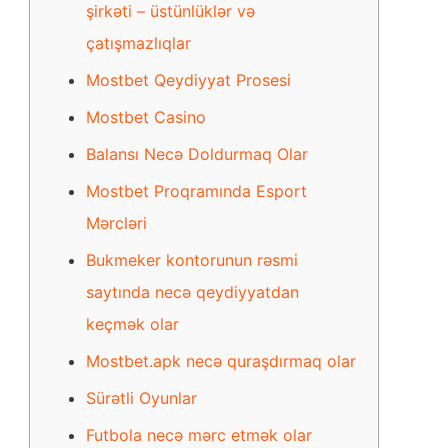
şirkəti – üstünlüklər və
çatışmazlıqlar
Mostbet Qeydiyyat Prosesi
Mostbet Casino
Balansı Necə Doldurmaq Olar
Mostbet Proqramında Esport
Mərcləri
Bukmeker kontorunun rəsmi
saytında necə qeydiyyatdan
keçmək olar
Mostbet.apk necə quraşdırmaq olar
Sürətli Oyunlar
Futbola necə mərc etmək olar