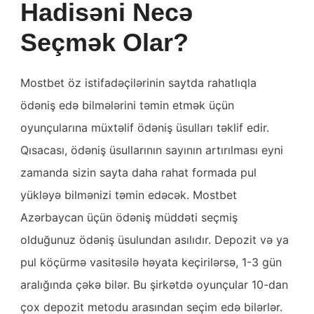
Hadisəni Necə
Seçmək Olar?
Mostbet öz istifadəçilərinin saytda rahatlıqla
ödəniş edə bilmələrini təmin etmək üçün
oyunçularına müxtəlif ödəniş üsulları təklif edir.
Qısacası, ödəniş üsullarının sayının artırılması eyni
zamanda sizin sayta daha rahat formada pul
yükləyə bilmənizi təmin edəcək. Mostbet
Azərbaycan üçün ödəniş müddəti seçmiş
olduğunuz ödəniş üsulundan asılıdır. Depozit və ya
pul köçürmə vasitəsilə həyata keçirilərsə, 1-3 gün
aralığında çəkə bilər. Bu şirkətdə oyunçular 10-dan
çox depozit metodu arasından seçim edə bilərlər.