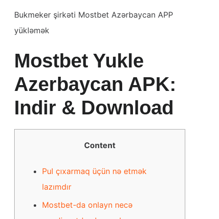
Bukmeker şirkəti Mostbet Azərbaycan APP
yükləmək
Mostbet Yukle
Azerbaycan APK:
Indir & Download
Content
Pul çıxarmaq üçün nə etmək
lazımdır
Mostbet-da onlayn necə