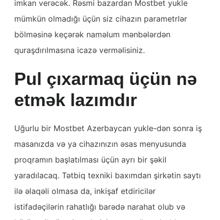
imkan verəcək. Rəsmi bazardan Mostbet yukle
mümkün olmadığı üçün siz cihazın parametrlər
bölməsinə keçərək naməlum mənbələrdən
quraşdırılmasına icazə verməlisiniz.
Pul çıxarmaq üçün nə
etmək lazımdır
Uğurlu bir Mostbet Azerbaycan yukle-dən sonra iş
masanızda və ya cihazınızın əsas menyusunda
proqramın başlatılması üçün ayrı bir şəkil
yaradılacaq. Tətbiq texniki baxımdan şirkətin saytı
ilə əlaqəli olmasa da, inkişaf etdiricilər
istifadəçilərin rahatlığı barədə narahat olub və