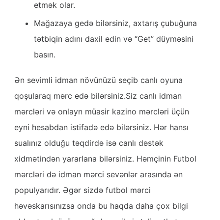
etmək olar.
Mağazaya gedə bilərsiniz, axtarış çubuğuna
tətbiqin adını daxil edin və “Get” düyməsini
basın.
Ən sevimli idman növünüzü seçib canlı oyuna
qoşularaq mərc edə bilərsiniz.Siz canlı idman
mərcləri və onlayn müasir kazino mərcləri üçün
eyni hesabdan istifadə edə bilərsiniz. Hər hansı
sualınız olduğu təqdirdə isə canlı dəstək
xidmətindən yararlana bilərsiniz. Həmçinin Futbol
mərcləri də idman mərci sevənlər arasında ən
populyarıdır. Əgər sizdə futbol mərci
həvəskarısınızsa onda bu haqda daha çox bilgi