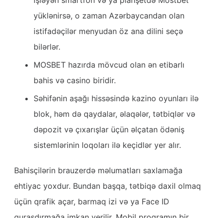
yüklənirsə, o zaman Azərbaycandan olan
istifadəçilər menyudan öz ana dilini seçə
bilərlər.
MOSBET hazırda mövcud olan ən etibarlı
bahis və casino biridir.
Səhifənin aşağı hissəsində kazino oyunları ilə
blok, həm də qaydalar, əlaqələr, tətbiqlər və
dəpozit və çıxarışlar üçün əlçatan ödəniş
sistemlərinin loqoları ilə keçidlər yer alır.
Bahisçilərin brauzerdə məlumatları saxlamağa
ehtiyac yoxdur. Bundan başqa, tətbiqə daxil olmaq
üçün qrafik açar, barmaq izi və ya Face ID
quraşdırmağa imkan verilir. Mobil proqramın bir