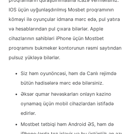
IOS üçün uyğunlaşdırılmış Mosbet proqramının
köməyi ilə oyunçular idmana mərc edə, pul yatıra
və hesablarından pul çıxara bilərlər. Apple
cihazlarının sahibləri iPhone üçün Mostbet
proqramını bukmeker kontorunun rəsmi saytından
pulsuz yükləyə bilərlər.
Siz həm oyunöncəsi, həm də Canlı rejimdə
bütün hadisələrə mərc edə bilərsiniz.
Əksər qumar həvəskarları onlayn kazino
oynamaq üçün mobil cihazlardan istifadə
edirlər.
Mostbet tətbiqi həm Android ƏS, həm də
iPhone-larda tez işləyir və bu üstünlük ən azı