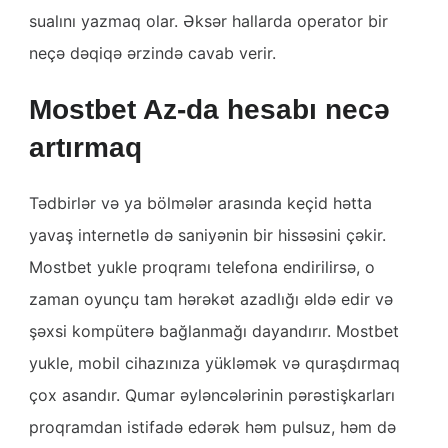
sualını yazmaq olar. Əksər hallarda operator bir
neçə dəqiqə ərzində cavab verir.
Mostbet Az-da hesabı necə
artırmaq
Tədbirlər və ya bölmələr arasında keçid hətta
yavaş internetlə də saniyənin bir hissəsini çəkir.
Mostbet yukle proqramı telefona endirilirsə, o
zaman oyunçu tam hərəkət azadlığı əldə edir və
şəxsi kompüterə bağlanmağı dayandırır. Mostbet
yukle, mobil cihazınıza yükləmək və quraşdırmaq
çox asandır. Qumar əyləncələrinin pərəstişkarları
proqramdan istifadə edərək həm pulsuz, həm də