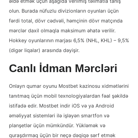
əldə etmək üçün aşağıda verilmiş təlimatla tanış
olun. Burada nüfuzlu divizionların oyunları üçün
fərdi total, dövr cədvəli, həmçinin dövr matçında
mərclər daxil olmaqla maksimum əhatə verilir.
Hokkey oyunlarının marjası 6,5% (NHL, KHL) – 9,5%
(digər liqalar) arasında dəyişir.
Canlı İdman Mərcləri
Onlayn qumar oyunu Mostbet kazinosu xidmətlərini
tanıtmaq üçün mobil texnologiyalardan fəal şəkildə
istifadə edir. Mostbet indir iOS və ya Android
əməliyyat sistemləri ilə işləyən smartfon və
planşetlər üçün mümkündür. Yükləmək və
quraşdırmaq üçün bir neçə dəqiqə sərf etmək