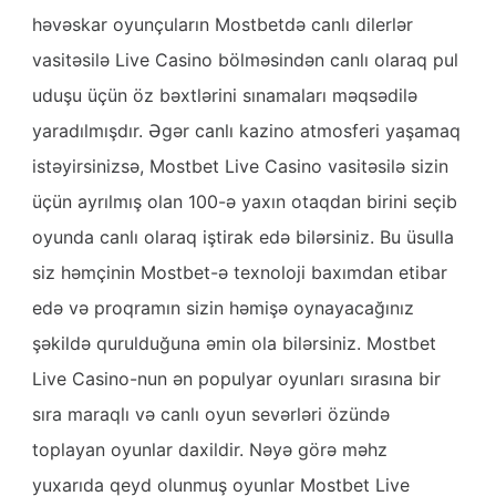
həvəskar oyunçuların Mostbetdə canlı dilerlər
vasitəsilə Live Casino bölməsindən canlı olaraq pul
uduşu üçün öz bəxtlərini sınamaları məqsədilə
yaradılmışdır. Əgər canlı kazino atmosferi yaşamaq
istəyirsinizsə, Mostbet Live Casino vasitəsilə sizin
üçün ayrılmış olan 100-ə yaxın otaqdan birini seçib
oyunda canlı olaraq iştirak edə bilərsiniz. Bu üsulla
siz həmçinin Mostbet-ə texnoloji baxımdan etibar
edə və proqramın sizin həmişə oynayacağınız
şəkildə qurulduğuna əmin ola bilərsiniz. Mostbet
Live Casino-nun ən populyar oyunları sırasına bir
sıra maraqlı və canlı oyun sevərləri özündə
toplayan oyunlar daxildir. Nəyə görə məhz
yuxarıda qeyd olunmuş oyunlar Mostbet Live