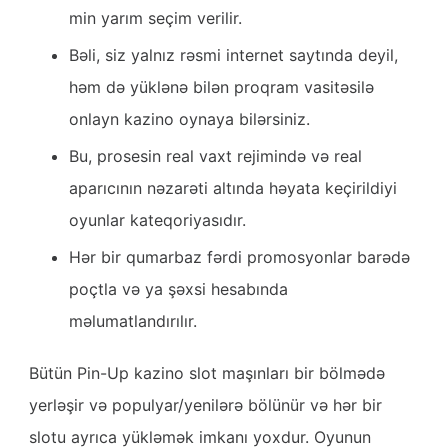
min yarım seçim verilir.
Bəli, siz yalnız rəsmi internet saytında deyil,
həm də yüklənə bilən proqram vasitəsilə
onlayn kazino oynaya bilərsiniz.
Bu, prosesin real vaxt rejimində və real
aparıcının nəzarəti altında həyata keçirildiyi
oyunlar kateqoriyasıdır.
Hər bir qumarbaz fərdi promosyonlar barədə
poçtla və ya şəxsi hesabında
məlumatlandırılır.
Bütün Pin-Up kazino slot maşınları bir bölmədə
yerləşir və populyar/yenilərə bölünür və hər bir
slotu ayrıca yükləmək imkanı yoxdur. Oyunun