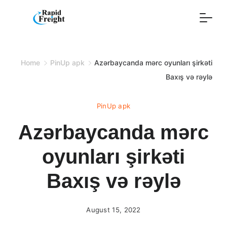
Skip
to
content
Home
PinUp apk
Azərbaycanda mərc oyunları şirkəti
Baxış və rəylə
PinUp apk
Azərbaycanda mərc
oyunları şirkəti
Baxış və rəylə
August 15, 2022