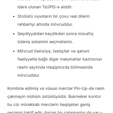
idarə olunan TsUPIS-ə aiddir.
Stolüstü oyunların bir çoxu real dilerin
rəhbərliyi altında mövcuddur.
Qeydiyyatdan keçdikdən sonra müvafiq
ödəniş sistemini seçməlisiniz.
Mövcud lisenziya, təsisçilər və qanuni
fəaliyyətlə bağlı digər məlumatlar kazinonun
rəsmi saytında Haqqımızda bölməsində
mövcuddur.
Kombinə edilmiş və xüsusi mərclər Pin-Up-də rəsm
çəkməyin mühüm üstünlüyüdür. Bukmeker kontor
bu cür mürəkkəb mərclərin həqiqətən geniş
seçimini təklif edir. Ancaq bir çatışmazlıq da var –