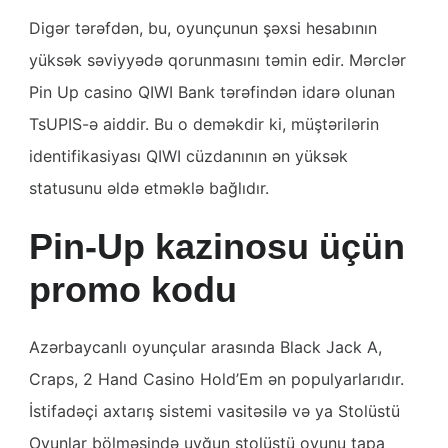
Digər tərəfdən, bu, oyunçunun şəxsi hesabının
yüksək səviyyədə qorunmasını təmin edir. Mərclər
Pin Up casino QIWI Bank tərəfindən idarə olunan
TsUPIS-ə aiddir. Bu o deməkdir ki, müştərilərin
identifikasiyası QIWI cüzdanının ən yüksək
statusunu əldə etməklə bağlıdır.
Pin-Up kazinosu üçün
promo kodu
Azərbaycanlı oyunçular arasında Black Jack A,
Craps, 2 Hand Casino Hold’Em ən populyarlarıdır.
İstifadəçi axtarış sistemi vasitəsilə və ya Stolüstü
Oyunlar bölməsində uyğun stolüstü oyunu tapa