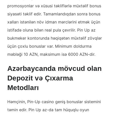
promosyonlar və xüsusi təkliflərlə müxtəlif bonus
siyasəti təklif edir. Tamamlandıqdan sonra bonus
xalları istənilən növ idman mərclərini etmək üçün
istifadə oluna bilən real pula çevrilir. Pin Up az
bukmeker kontorunda həqiqətən müxtəlif zövqlər
üçün çoxlu bonuslar var. Minimum doldurma
məbləği 10 AZN, maksimum isə 6000 AZN-dir.
Azərbaycanda mövcud olan
Depozit və Çıxarma
Metodları
Həmçinin, Pin-Up casino geniş bonuslar sistemini
təmin edir. Pin Up az-da tam hüquqlu oyun