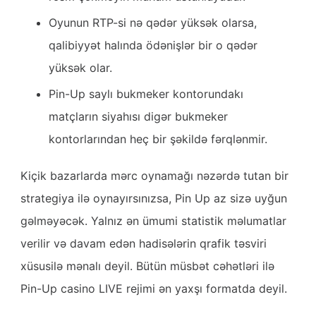
Oyunun RTP-si nə qədər yüksək olarsa,
qalibiyyət halında ödənişlər bir o qədər
yüksək olar.
Pin-Up saylı bukmeker kontorundakı
matçların siyahısı digər bukmeker
kontorlarından heç bir şəkildə fərqlənmir.
Kiçik bazarlarda mərc oynamağı nəzərdə tutan bir
strategiya ilə oynayırsınızsa, Pin Up az sizə uyğun
gəlməyəcək. Yalnız ən ümumi statistik məlumatlar
verilir və davam edən hadisələrin qrafik təsviri
xüsusilə mənalı deyil. Bütün müsbət cəhətləri ilə
Pin-Up casino LIVE rejimi ən yaxşı formatda deyil.