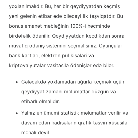
yoxlanılmalıdır. Bu, hər bir qeydiyyatdan keçmiş
yeni gələnin etibar edə biləcəyi ilk təşviqatdır. Bu
bonus əmanət məbləğinin 100%-i həcmində
birdəfəlik ödənilir. Qeydiyyatdan keçdikdən sonra
müvafiq ödəniş sistemini seçməlisiniz. Oyunçular
bank kartları, elektron pul kisələri və
kriptovalyutalar vasitəsilə ödənişlər edə bilər.
Gələcəkdə yoxlamadan uğurla keçmək üçün
qeydiyyat zamanı məlumatlar düzgün və
etibarlı olmalıdır.
Yalnız ən ümumi statistik məlumatlar verilir və
davam edən hadisələrin qrafik təsviri xüsusilə
mənalı deyil.