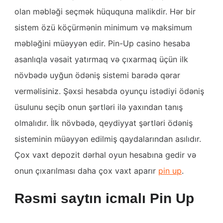
olan məbləği seçmək hüququna malikdir. Hər bir
sistem özü köçürmənin minimum və maksimum
məbləğini müəyyən edir. Pin-Up casino hesaba
asanlıqla vəsait yatırmaq və çıxarmaq üçün ilk
növbədə uyğun ödəniş sistemi barədə qərar
verməlisiniz. Şəxsi hesabda oyunçu istədiyi ödəniş
üsulunu seçib onun şərtləri ilə yaxından tanış
olmalıdır. İlk növbədə, qeydiyyat şərtləri ödəniş
sisteminin müəyyən edilmiş qaydalarından asılıdır.
Çox vaxt depozit dərhal oyun hesabına gedir və
onun çıxarılması daha çox vaxt aparır
pin up
.
Rəsmi saytın icmalı Pin Up