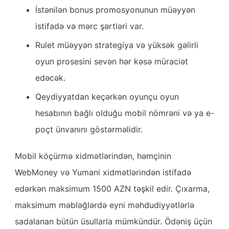
İstənilən bonus promosyonunun müəyyən
istifadə və mərc şərtləri var.
Rulet müəyyən strategiya və yüksək gəlirli
oyun prosesini sevən hər kəsə müraciət
edəcək.
Qeydiyyatdan keçərkən oyunçu oyun
hesabının bağlı olduğu mobil nömrəni və ya e-
poçt ünvanını göstərməlidir.
Mobil köçürmə xidmətlərindən, həmçinin
WebMoney və Yumani xidmətlərindən istifadə
edərkən maksimum 1500 AZN təşkil edir. Çıxarma,
maksimum məbləğlərdə eyni məhdudiyyətlərlə
sadalanan bütün üsullarla mümkündür. Ödəniş üçün