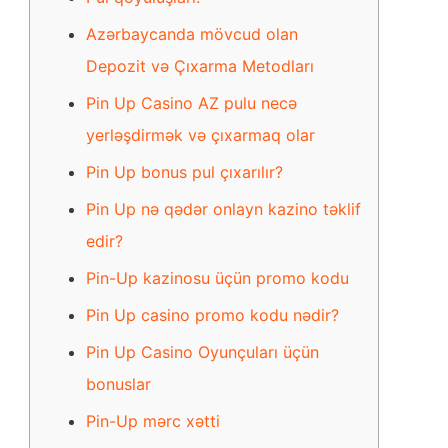
Azərbaycanda mövcud olan
Depozit və Çıxarma Metodları
Pin Up Casino AZ pulu necə
yerləşdirmək və çıxarmaq olar
Pin Up bonus pul çıxarılır?
Pin Up nə qədər onlayn kazino təklif
edir?
Pin-Up kazinosu üçün promo kodu
Pin Up casino promo kodu nədir?
Pin Up Casino Oyunçuları üçün
bonuslar
Pin-Up mərc xətti