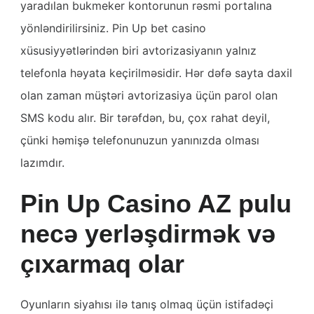
yaradılan bukmeker kontorunun rəsmi portalına
yönləndirilirsiniz. Pin Up bet casino
xüsusiyyətlərindən biri avtorizasiyanın yalnız
telefonla həyata keçirilməsidir. Hər dəfə sayta daxil
olan zaman müştəri avtorizasiya üçün parol olan
SMS kodu alır. Bir tərəfdən, bu, çox rahat deyil,
çünki həmişə telefonunuzun yanınızda olması
lazımdır.
Pin Up Casino AZ pulu
necə yerləşdirmək və
çıxarmaq olar
Oyunların siyahısı ilə tanış olmaq üçün istifadəçi