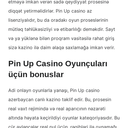
etməyə imkan verən sadə qeydiyyat prosesinə
diqqət yetirməlidirlər. Pin Up casino az
lisenziyalıdır, bu da oradakı oyun proseslərinin
mütləq təhlükəsizliyi və etibarlılığı deməkdir. Sayt
və ya yüklənə bilən proqram vasitəsilə rahat giriş
sizə kazino ilə daim əlaqə saxlamağa imkan verir.
Pin Up Casino Oyunçuları
üçün bonuslar
Adi onlayn oyunlarla yanaşı, Pin Up casino
azerbaycan canlı kazino təklif edir. Bu, prosesin
real vaxt rejimində və real aparıcının nəzarəti
altında həyata keçirildiyi oyunlar kateqoriyasıdır. Bu
cür əyləncələr real pul üçün, rəqibləri ilə oynamağı