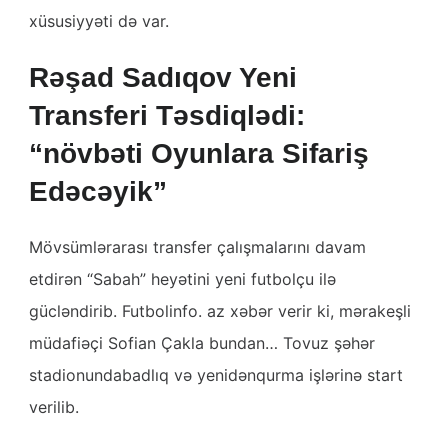
xüsusiyyəti də var.
Rəşad Sadıqov Yeni
Transferi Təsdiqlədi:
“növbəti Oyunlara Sifariş
Edəcəyik”
Mövsümlərarası transfer çalışmalarını davam
etdirən “Sabah” heyətini yeni futbolçu ilə
gücləndirib. Futbolinfo. az xəbər verir ki, mərakeşli
müdafiəçi Sofian Çakla bundan… Tovuz şəhər
stadionundabadlıq və yenidənqurma işlərinə start
verilib.