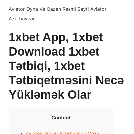
Aviator Oyna Və Qazan Rəsmi Sayti Aviator
Azerbaycan
1xbet App, 1xbet
Download 1xbet
Tətbiqi, 1xbet
Tətbiqetməsini Necə
Yükləmək Olar
Content
Aviator Oyunu Azerbaycan Qəza