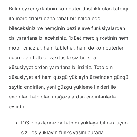
Bukmeyker şirkətinin kompüter dəstəkli olan tətbiqi
ilə mərclərinizi daha rahat bir halda edə
biləcəksiniz və həmçinin bəzi əlavə funksiyalardan
da yararlana biləcəksiniz. 1xBet mərc şirkətinin həm
mobil cihazlar, həm tabletlər, həm də kompüterlər
üçün olan tətbiqi vasitəsilə siz bir sıra
xüsusiyyətlərdən yararlana bilirsiniz. Tətbiqin
xüsusiyyətləri həm güzgü yükləyin üzərindən güzgü
saytla endirilən, yəni güzgü yükləmə linkləri ilə
endirilən tətbiqlər, mağazalardan endirilənlərlə
eynidir.
IOS cihazlarınızda tətbiqi yükləyə bilmək üçün
siz, ios yükləyin funksiyasını burada