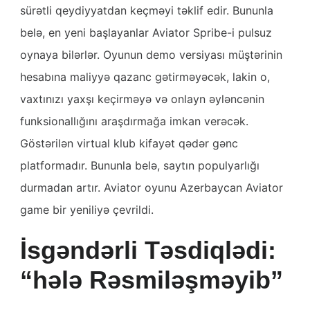
sürətli qeydiyyatdan keçməyi təklif edir. Bununla
belə, en yeni başlayanlar Aviator Spribe-i pulsuz
oynaya bilərlər. Oyunun demo versiyası müştərinin
hesabına maliyyə qazanc gətirməyəcək, lakin o,
vaxtınızı yaxşı keçirməyə və onlayn əyləncənin
funksionallığını araşdırmağa imkan verəcək.
Göstərilən virtual klub kifayət qədər gənc
platformadır. Bununla belə, saytın populyarlığı
durmadan artır. Aviator oyunu Azerbaycan Aviator
game bir yeniliyə çevrildi.
İsgəndərli Təsdiqlədi:
“hələ Rəsmiləşməyib”