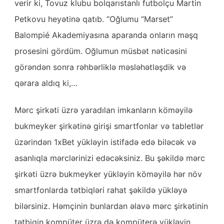
verir ki, Tovuz klubu bolqarıstanlı futbolçu Martin
Petkovu heyətinə qatıb. “Oğlumu “Marset”
Balompié Akademiyasına aparanda onların məşq
prosesini gördüm. Oğlumun müsbət nəticəsini
görəndən sonra rəhbərliklə məsləhətləşdik və
qərara aldıq ki,…
Mərc şirkəti üzrə yaradılan imkanların köməyilə
bukmeyker şirkətinə girişi smartfonlar və tabletlər
üzərindən 1xBet yükləyin istifadə edə biləcək və
asanlıqla mərclərinizi edəcəksiniz. Bu şəkildə mərc
şirkəti üzrə bukmeyker yükləyin köməyilə hər növ
smartfonlarda tətbiqləri rahat şəkildə yükləyə
bilərsiniz. Həmçinin bunlardan əlavə mərc şirkətinin
tətbiqin kompüter üzrə də kompüterə yükləyin