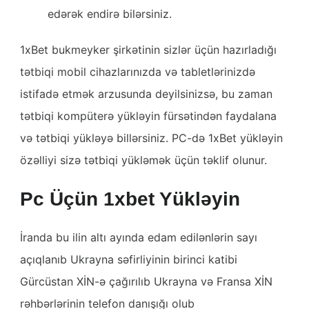
edərək endirə bilərsiniz.
1xBet bukmeyker şirkətinin sizlər üçün hazırladığı
tətbiqi mobil cihazlarınızda və tabletlərinizdə
istifadə etmək arzusunda deyilsinizsə, bu zaman
tətbiqi kompüterə yükləyin fürsətindən faydalana
və tətbiqi yükləyə billərsiniz. PC-də 1xBet yükləyin
özəlliyi sizə tətbiqi yükləmək üçün təklif olunur.
Pc Üçün 1xbet Yükləyin
İranda bu ilin altı ayında edam edilənlərin sayı
açıqlanıb Ukrayna səfirliyinin birinci katibi
Gürcüstan XİN-ə çağırılıb Ukrayna və Fransa XİN
rəhbərlərinin telefon danışığı olub