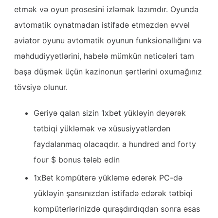
etmək və oyun prosesini izləmək lazımdır. Oyunda
avtomatik oynatmadan istifadə etməzdən əvvəl
aviator oyunu avtomatik oyunun funksionallığını və
məhdudiyyətlərini, habelə mümkün nəticələri tam
başa düşmək üçün kazinonun şərtlərini oxumağınız
tövsiyə olunur.
Geriyə qalan sizin 1xbet yükləyin deyərək
tətbiqi yükləmək və xüsusiyyətlərdən
faydalanmaq olacaqdır. a hundred and forty
four $ bonus tələb edin
1xBet kompüterə yükləmə edərək PC-də
yükləyin şansınızdan istifadə edərək tətbiqi
kompüterlərinizdə quraşdırdıqdan sonra əsas