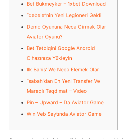
Bet Bukmeyker – 1xbet Download
“qəbələ”nin Yeni Legioneri Gəldi
Demo Oyununa Necə Girmək Olar
Aviator Oyunu?
Bet Tətbiqini Google Android
Cihazınıza Yükləyin
Ilk Bahis’ We Necə Elemek Olar
“sabah”dan En Yeni Transfer Və
Maraqlı Təqdimat – Vi̇deo
Pin – Upward – Da Aviator Game
Win Veb Saytında Aviator Game