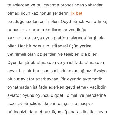
tələblərdən və pul çıxarma prosesindən xəbərdar
olmaq üçün kazinonun şərtlərini
1x bet
oxuduğunuzdan əmin olun. Qeyd etmək vacibdir ki,
bonuslar və promo kodların mövcudluğu
kazinolarda və ya oyun platformalarında fərqli ola
bilər. Hər bir bonusun istifadəsi üçün yerinə
yetirilməli olan öz şərtləri və tələbləri ola bilər.
Oyunda iştirak etməzdən və ya istifadə etməzdən
əvvəl hər bir bonusun şərtlərini oxumağınız tövsiyə
olunur aviator azerbaycan. Bir oyunda avtomatik
oynatmadan istifadə edərkən qeyd etmək vacibdir
aviator oyunu oyunçu diqqətli olmalı və mərclərinə
nəzarət etməlidir. İtkilərin qarşısını almaq və
büdcənizi idarə etmək üçün ağlabatan limitlər təyin