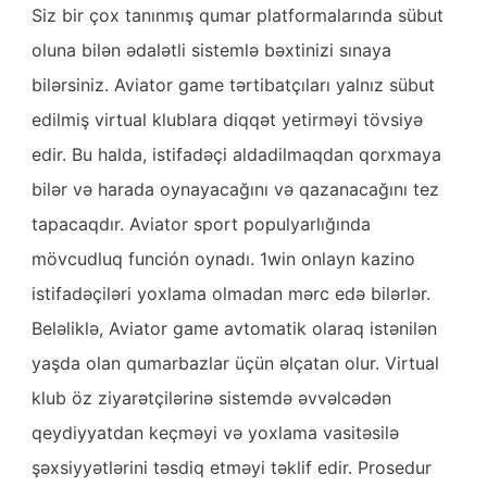
Siz bir çox tanınmış qumar platformalarında sübut
oluna bilən ədalətli sistemlə bəxtinizi sınaya
bilərsiniz. Aviator game tərtibatçıları yalnız sübut
edilmiş virtual klublara diqqət yetirməyi tövsiyə
edir. Bu halda, istifadəçi aldadilmaqdan qorxmaya
bilər və harada oynayacağını və qazanacağını tez
tapacaqdır. Aviator sport populyarlığında
mövcudluq función oynadı. 1win onlayn kazino
istifadəçiləri yoxlama olmadan mərc edə bilərlər.
Beləliklə, Aviator game avtomatik olaraq istənilən
yaşda olan qumarbazlar üçün əlçatan olur. Virtual
klub öz ziyarətçilərinə sistemdə əvvəlcədən
qeydiyyatdan keçməyi və yoxlama vasitəsilə
şəxsiyyətlərini təsdiq etməyi təklif edir. Prosedur