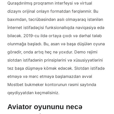
Quraşdırılmış proqramın interfeysi və virtual
dizaynı orijinal onlayn formatdan fərqlənmir. Bu
baxımdan, təcrübəsindən asılı olmayaraq istənilən
İnternet istifadəçisi funksionallıqda naviqasiya edə
biləcək. 2019-cu ildə ortaya çıxdı və dərhal tələb
olunmağa başladı. Bu, asan və başa düşülən oyuna
görədir, onda artıq heç nə yoxdur. Demo rejimi
slotdan istifadənin prinsiplərini və xüsusiyyətlərini
tez başa düşməyə kömək edəcək. Slotdan istifadə
etməyə və mərc etməyə başlamazdan əvvəl
Mostbet bukmeker kontorunun rəsmi saytında
qeydiyyatdan keçməlisiniz.
Aviator oyununu necə