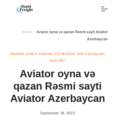
Skip
to
content
Home
Aviator oyna və qazan Rəsmi sayti Aviator
Azerbaycan
Mostbet yukle ᐈ Android, iOS Mostbet indir Azərbaycan
üçün 897
Aviator oyna və
qazan Rəsmi sayti
Aviator Azerbaycan
September 18, 2023