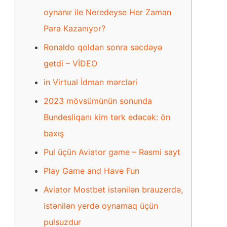
oynanır ile Neredeyse Her Zaman
Para Kazanıyor?
Ronaldo qoldan sonra səcdəyə
getdi – VİDEO
in Virtual İdman mərcləri
2023 mövsümünün sonunda
Bundesliqanı kim tərk edəcək: ön
baxış
Pul üçün Aviator game – Rəsmi sayt
Play Game and Have Fun
Aviator Mostbet istənilən brauzerdə,
istənilən yerdə oynamaq üçün
pulsuzdur