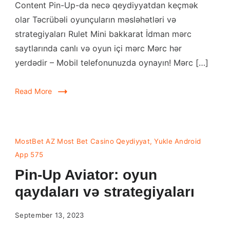
Content Pin-Up-da necə qeydiyyatdan keçmək
olar Təcrübəli oyunçuların məsləhətləri və
strategiyaları Rulet Mini bakkarat İdman mərc
saytlarında canlı və oyun içi mərc Mərc hər
yerdədir – Mobil telefonunuzda oynayın! Mərc […]
Read More
MostBet AZ Most Bet Casino Qeydiyyat, Yukle Android
App 575
Pin-Up Aviator: oyun
qaydaları və strategiyaları
September 13, 2023