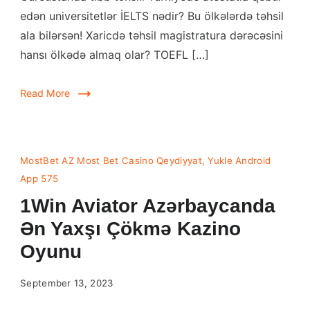
edən universitetlər İELTS nədir? Bu ölkələrdə təhsil
ala bilərsən! Xaricdə təhsil magistratura dərəcəsini
hansı ölkədə almaq olar? TOEFL […]
Read More
MostBet AZ Most Bet Casino Qeydiyyat, Yukle Android
App 575
1Win Aviator Azərbaycanda
Ən Yaxşı Çökmə Kazino
Oyunu
September 13, 2023